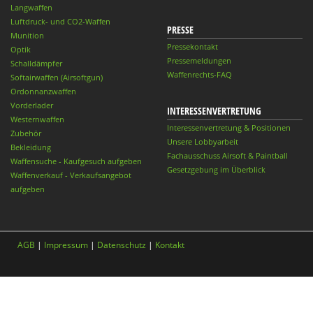
Langwaffen
Luftdruck- und CO2-Waffen
PRESSE
Munition
Pressekontakt
Optik
Pressemeldungen
Schalldämpfer
Waffenrechts-FAQ
Softairwaffen (Airsoftgun)
Ordonnanzwaffen
Vorderlader
INTERESSENVERTRETUNG
Westernwaffen
Interessenvertretung & Positionen
Zubehör
Unsere Lobbyarbeit
Bekleidung
Fachausschuss Airsoft & Paintball
Waffensuche - Kaufgesuch aufgeben
Gesetzgebung im Überblick
Waffenverkauf - Verkaufsangebot
aufgeben
AGB
|
Impressum
|
Datenschutz
|
Kontakt