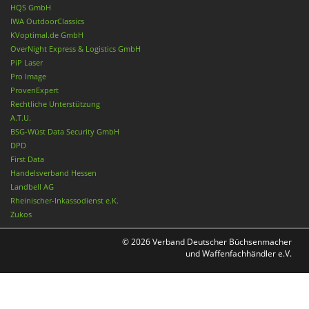
HQS GmbH
IWA OutdoorClassics
KVoptimal.de GmbH
OverNight Express & Logistics GmbH
PiP Laser
Pro Image
ProvenExpert
Rechtliche Unterstützung
A.T.U.
BSG-Wüst Data Security GmbH
DPD
First Data
Handelsverband Hessen
Landbell AG
Rheinischer-Inkassodienst e.K.
Zukos
© 2026 Verband Deutscher Büchsenmacher
und Waffenfachhändler e.V.