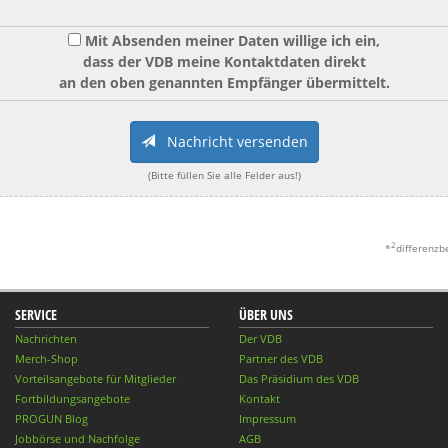
Mit Absenden meiner Daten willige ich ein,
dass der VDB meine Kontaktdaten direkt
an den oben genannten Empfänger übermittelt.
Nachricht versenden
(Bitte füllen Sie alle Felder aus!)
2
*
differenzb
SERVICE
ÜBER UNS
Nachrichten
Der VDB
Merch-Shop
Partner des VDB
Vorteilsangebote für Mitglieder
Das Präsidium des VDB
Fortbildungsangebote
Kontakt
PROGUN Blog
Impressum
Jobbörse und Nachfolge
AGB