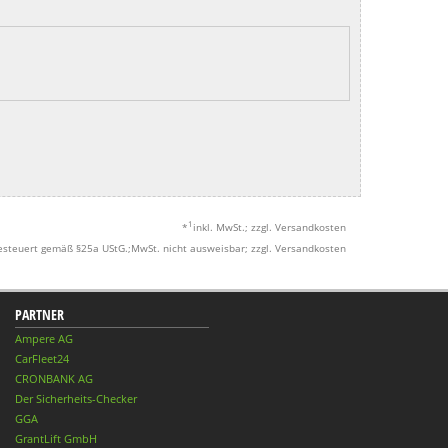
1
*
inkl. MwSt.; zzgl. Versandkosten
esteuert gemäß §25a UStG.;MwSt. nicht ausweisbar; zzgl. Versandkosten
PARTNER
Ampere AG
CarFleet24
CRONBANK AG
Der Sicherheits-Checker
GGA
GrantLift GmbH