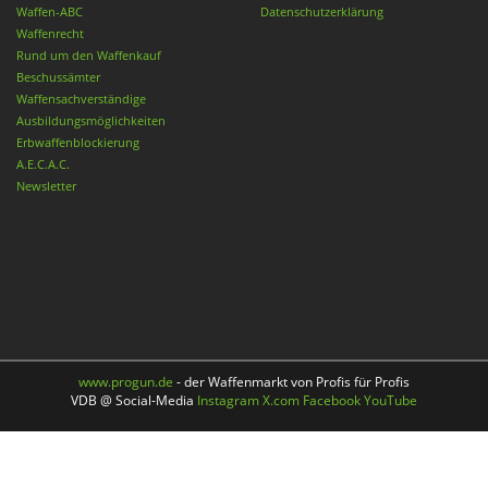
Waffen-ABC
Datenschutzerklärung
Waffenrecht
Rund um den Waffenkauf
Beschussämter
Waffensachverständige
Ausbildungsmöglichkeiten
Erbwaffenblockierung
A.E.C.A.C.
Newsletter
www.progun.de
- der Waffenmarkt von Profis für Profis
VDB @ Social-Media
Instagram
X.com
Facebook
YouTube