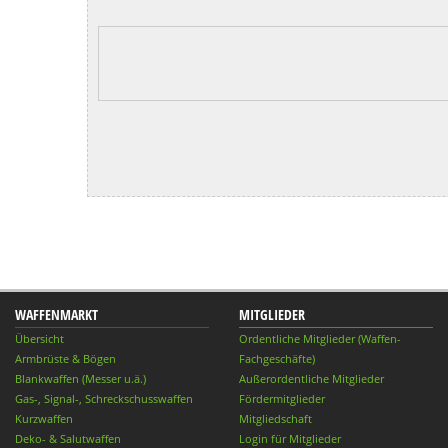
WAFFENMARKT
MITGLIEDER
Übersicht
Ordentliche Mitglieder (Waffen-
Armbrüste & Bögen
Fachgeschäfte)
Blankwaffen (Messer u.ä.)
Außerordentliche Mitglieder
Gas-, Signal-, Schreckschusswaffen
Fördermitglieder
Kurzwaffen
Mitgliedschaft
Deko- & Salutwaffen
Login für Mitglieder