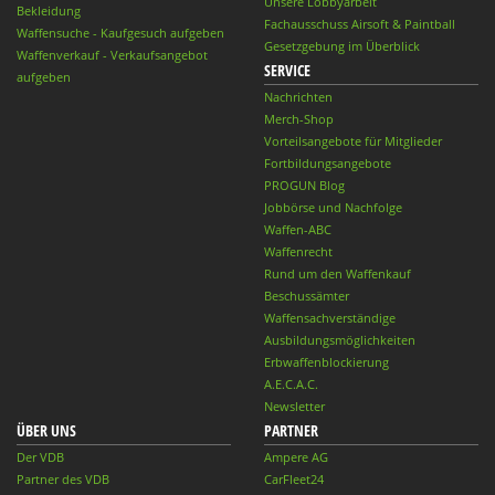
Unsere Lobbyarbeit
Bekleidung
Fachausschuss Airsoft & Paintball
Waffensuche - Kaufgesuch aufgeben
Gesetzgebung im Überblick
Waffenverkauf - Verkaufsangebot
SERVICE
aufgeben
Nachrichten
Merch-Shop
Vorteilsangebote für Mitglieder
Fortbildungsangebote
PROGUN Blog
Jobbörse und Nachfolge
Waffen-ABC
Waffenrecht
Rund um den Waffenkauf
Beschussämter
Waffensachverständige
Ausbildungsmöglichkeiten
Erbwaffenblockierung
A.E.C.A.C.
Newsletter
ÜBER UNS
PARTNER
Der VDB
Ampere AG
Partner des VDB
CarFleet24