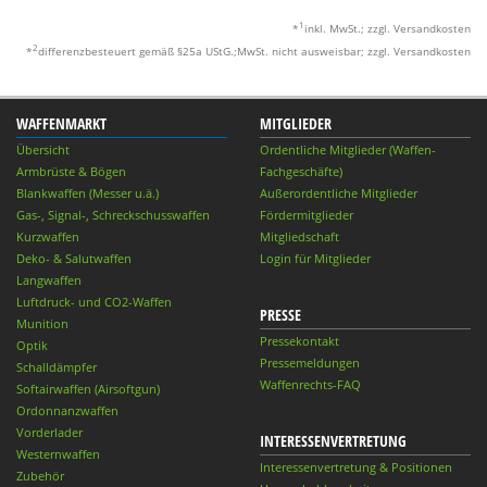
1
*
inkl. MwSt.; zzgl. Versandkosten
2
*
differenzbesteuert gemäß §25a UStG.;MwSt. nicht ausweisbar; zzgl. Versandkosten
WAFFENMARKT
MITGLIEDER
Übersicht
Ordentliche Mitglieder (Waffen-
Armbrüste & Bögen
Fachgeschäfte)
Blankwaffen (Messer u.ä.)
Außerordentliche Mitglieder
Gas-, Signal-, Schreckschusswaffen
Fördermitglieder
Kurzwaffen
Mitgliedschaft
Deko- & Salutwaffen
Login für Mitglieder
Langwaffen
Luftdruck- und CO2-Waffen
PRESSE
Munition
Pressekontakt
Optik
Pressemeldungen
Schalldämpfer
Waffenrechts-FAQ
Softairwaffen (Airsoftgun)
Ordonnanzwaffen
Vorderlader
INTERESSENVERTRETUNG
Westernwaffen
Interessenvertretung & Positionen
Zubehör