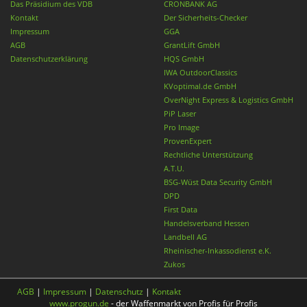
Das Präsidium des VDB
CRONBANK AG
Kontakt
Der Sicherheits-Checker
Impressum
GGA
AGB
GrantLift GmbH
Datenschutzerklärung
HQS GmbH
IWA OutdoorClassics
KVoptimal.de GmbH
OverNight Express & Logistics GmbH
PiP Laser
Pro Image
ProvenExpert
Rechtliche Unterstützung
A.T.U.
BSG-Wüst Data Security GmbH
DPD
First Data
Handelsverband Hessen
Landbell AG
Rheinischer-Inkassodienst e.K.
Zukos
AGB
|
Impressum
|
Datenschutz
|
Kontakt
www.progun.de
- der Waffenmarkt von Profis für Profis