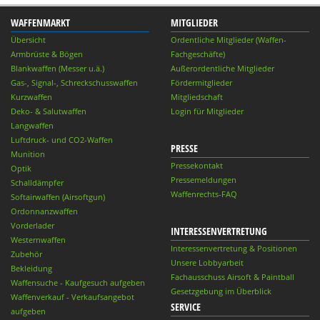
WAFFENMARKT
MITGLIEDER
Übersicht
Ordentliche Mitglieder (Waffen-
Armbrüste & Bögen
Fachgeschäfte)
Blankwaffen (Messer u.ä.)
Außerordentliche Mitglieder
Gas-, Signal-, Schreckschusswaffen
Fördermitglieder
Kurzwaffen
Mitgliedschaft
Deko- & Salutwaffen
Login für Mitglieder
Langwaffen
Luftdruck- und CO2-Waffen
PRESSE
Munition
Pressekontakt
Optik
Pressemeldungen
Schalldämpfer
Waffenrechts-FAQ
Softairwaffen (Airsoftgun)
Ordonnanzwaffen
Vorderlader
INTERESSENVERTRETUNG
Westernwaffen
Interessenvertretung & Positionen
Zubehör
Unsere Lobbyarbeit
Bekleidung
Fachausschuss Airsoft & Paintball
Waffensuche - Kaufgesuch aufgeben
Gesetzgebung im Überblick
Waffenverkauf - Verkaufsangebot
SERVICE
aufgeben