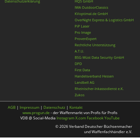
Datenschutzerklärung
HQS GmbH
IWA OutdoorClassics
KVoptimal.de GmbH
OverNight Express & Logistics GmbH
PiP Laser
Pro Image
ProvenExpert
Rechtliche Unterstützung
A.T.U.
BSG-Wüst Data Security GmbH
DPD
First Data
Handelsverband Hessen
Landbell AG
Rheinischer-Inkassodienst e.K.
Zukos
AGB
|
Impressum
|
Datenschutz
|
Kontakt
www.progun.de
- der Waffenmarkt von Profis für Profis
VDB @ Social-Media
Instagram
X.com
Facebook
YouTube
© 2026 Verband Deutscher Büchsenmacher
und Waffenfachhändler e.V.