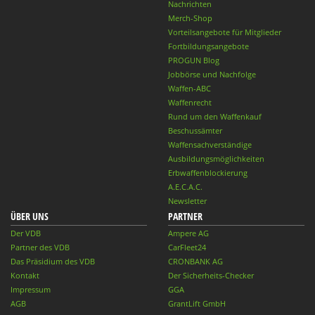
Nachrichten
Merch-Shop
Vorteilsangebote für Mitglieder
Fortbildungsangebote
PROGUN Blog
Jobbörse und Nachfolge
Waffen-ABC
Waffenrecht
Rund um den Waffenkauf
Beschussämter
Waffensachverständige
Ausbildungsmöglichkeiten
Erbwaffenblockierung
A.E.C.A.C.
Newsletter
ÜBER UNS
PARTNER
Der VDB
Ampere AG
Partner des VDB
CarFleet24
Das Präsidium des VDB
CRONBANK AG
Kontakt
Der Sicherheits-Checker
Impressum
GGA
AGB
GrantLift GmbH