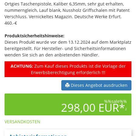
Ortgies Taschenpistole, Kaliber 6,35mm, sehr gut erhalten,
nummerngleich, Lauf blank, Nussholz Griffschalen mit Patent
Verschluss. Vernickeltes Magazin. Deutsche Werke Erfurt.
460.-€
Produktsicherheitshinweise:
Dieses Produkt wurde vor dem 13.12.2024 auf dem Marktplatz
bereitgestellt. Für Hersteller- und Sicherheitsinformationen
wenden Sie sich an den anbietenden Händler.
ACHTUNG:
Zum Kauf dieses Produkts ist die Vorlage der
Erwerbsberechtigung erforderlich !!!
Dieses Angebot ausdrucken
%%sale%%
298,00 EUR*
2
VERSANDKOSTEN