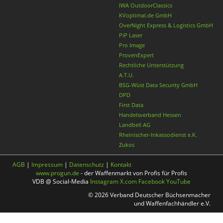
IWA OutdoorClassics
KVoptimal.de GmbH
OverNight Express & Logistics GmbH
PiP Laser
Pro Image
ProvenExpert
Rechtliche Unterstützung
A.T.U.
BSG-Wüst Data Security GmbH
DPD
First Data
Handelsverband Hessen
Landbell AG
Rheinischer-Inkassodienst e.K.
Zukos
AGB
|
Impressum
|
Datenschutz
|
Kontakt
www.progun.de
- der Waffenmarkt von Profis für Profis
VDB @ Social-Media
Instagram
X.com
Facebook
YouTube
© 2026 Verband Deutscher Büchsenmacher
und Waffenfachhändler e.V.