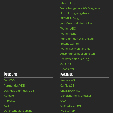
Merch-Shop
Vorteilsangebote für Mitglieder
Fortbildungsangebote
PROGUN Blog
Jobbörse und Nachfolge
Waffen-ABC
Waffenrecht
Rund um den Waffenkauf
Beschussämter
Waffensachverständige
Ausbildungsmöglichkeiten
Erbwaffenblockierung
A.E.C.A.C.
Newsletter
ÜBER UNS
PARTNER
Der VDB
Ampere AG
Partner des VDB
CarFleet24
Das Präsidium des VDB
CRONBANK AG
Kontakt
Der Sicherheits-Checker
Impressum
GGA
AGB
GrantLift GmbH
Datenschutzerklärung
HQS GmbH