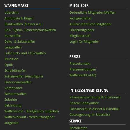
WAFFENMARKT
MITGLIEDER
Übersicht
Ordentliche Mitglieder (Waffen-
Armbrüste & Bögen
Fachgeschäfte)
Blankwaffen (Messer u.ä.)
Außerordentliche Mitglieder
Gas-, Signal-, Schreckschusswaffen
Fördermitglieder
Kurzwaffen
Mitgliedschaft
Deko- & Salutwaffen
Login für Mitglieder
Langwaffen
Luftdruck- und CO2-Waffen
PRESSE
Munition
Pressekontakt
Optik
Pressemeldungen
Schalldämpfer
Waffenrechts-FAQ
Softairwaffen (Airsoftgun)
Ordonnanzwaffen
Vorderlader
INTERESSENVERTRETUNG
Westernwaffen
Interessenvertretung & Positionen
Zubehör
Unsere Lobbyarbeit
Bekleidung
Fachausschuss Airsoft & Paintball
Waffensuche - Kaufgesuch aufgeben
Gesetzgebung im Überblick
Waffenverkauf - Verkaufsangebot
SERVICE
aufgeben
Nachrichten