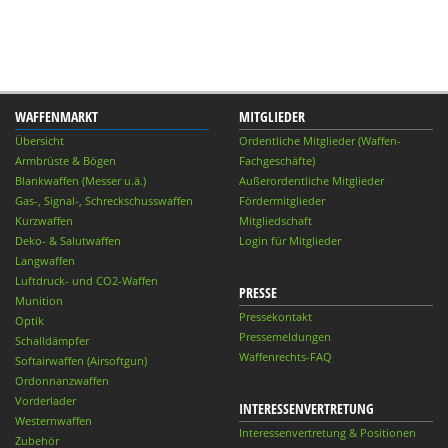
WAFFENMARKT
MITGLIEDER
Übersicht
Ordentliche Mitglieder (Waffen-
Armbrüste & Bögen
Fachgeschäfte)
Blankwaffen (Messer u.ä.)
Außerordentliche Mitglieder
Gas-, Signal-, Schreckschusswaffen
Fördermitglieder
Kurzwaffen
Mitgliedschaft
Deko- & Salutwaffen
Login für Mitglieder
Langwaffen
Luftdruck- und CO2-Waffen
PRESSE
Munition
Pressekontakt
Optik
Pressemeldungen
Schalldämpfer
Waffenrechts-FAQ
Softairwaffen (Airsoftgun)
Ordonnanzwaffen
Vorderlader
INTERESSENVERTRETUNG
Westernwaffen
Interessenvertretung & Positionen
Zubehör