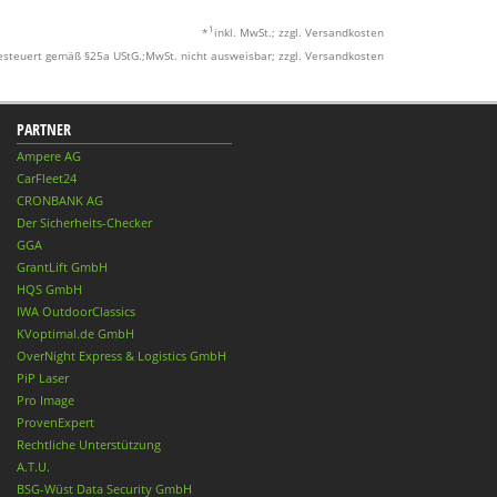
1
*
inkl. MwSt.; zzgl. Versandkosten
esteuert gemäß §25a UStG.;MwSt. nicht ausweisbar; zzgl. Versandkosten
PARTNER
Ampere AG
CarFleet24
CRONBANK AG
Der Sicherheits-Checker
GGA
GrantLift GmbH
HQS GmbH
IWA OutdoorClassics
KVoptimal.de GmbH
OverNight Express & Logistics GmbH
PiP Laser
Pro Image
ProvenExpert
Rechtliche Unterstützung
A.T.U.
BSG-Wüst Data Security GmbH