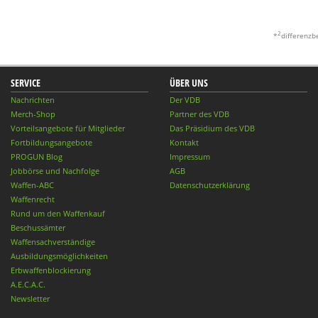
2
*
differenzb
SERVICE
ÜBER UNS
Nachrichten
Der VDB
Merch-Shop
Partner des VDB
Vorteilsangebote für Mitglieder
Das Präsidium des VDB
Fortbildungsangebote
Kontakt
PROGUN Blog
Impressum
Jobbörse und Nachfolge
AGB
Waffen-ABC
Datenschutzerklärung
Waffenrecht
Rund um den Waffenkauf
Beschussämter
Waffensachverständige
Ausbildungsmöglichkeiten
Erbwaffenblockierung
A.E.C.A.C.
Newsletter