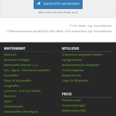
Nachricht versenden
(Bitte füllen Sie alle Felder aus!)
1
*
inkl. MwSt.; zzgl. Versandkosten
2
*
differenzbesteuert gemäß §25a UStG.;MwSt. nicht ausweisbar; zzgl. Versandkosten
WAFFENMARKT
MITGLIEDER
Übersicht
Ordentliche Mitglieder (Waffen-
Armbrüste & Bögen
Fachgeschäfte)
Blankwaffen (Messer u.ä.)
Außerordentliche Mitglieder
Gas-, Signal-, Schreckschusswaffen
Fördermitglieder
Kurzwaffen
Mitgliedschaft
Deko- & Salutwaffen
Login für Mitglieder
Langwaffen
Luftdruck- und CO2-Waffen
PRESSE
Munition
Pressekontakt
Optik
Pressemeldungen
Schalldämpfer
Waffenrechts-FAQ
Softairwaffen (Airsoftgun)