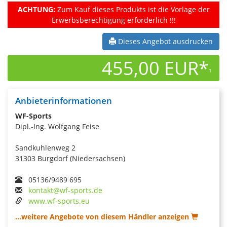
ACHTUNG:
Zum Kauf dieses Produkts ist die Vorlage der
Erwerbsberechtigung erforderlich !!!
Dieses Angebot ausdrucken
455,00 EUR*
1
Anbieterinformationen
WF-Sports
Dipl.-Ing. Wolfgang Feise
Sandkuhlenweg 2
31303 Burgdorf (Niedersachsen)
05136/9489 695
kontakt@wf-sports.de
www.wf-sports.eu
...weitere Angebote von diesem Händler anzeigen