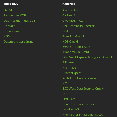
ÜBER UNS
PARTNER
Der VDB
Ampere AG
Partner des VDB
CarFleet24
Das Präsidium des VDB
CRONBANK AG
Kontakt
Der Sicherheits-Checker
Impressum
GGA
AGB
GrantLift GmbH
Datenschutzerklärung
HQS GmbH
IWA OutdoorClassics
KVoptimal.de GmbH
OverNight Express & Logistics GmbH
PiP Laser
Pro Image
ProvenExpert
Rechtliche Unterstützung
A.T.U.
BSG-Wüst Data Security GmbH
DPD
First Data
Handelsverband Hessen
Landbell AG
Rheinischer-Inkassodienst e.K.