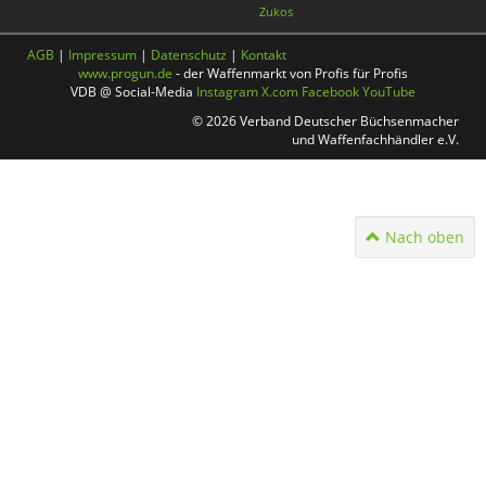
Zukos
AGB
|
Impressum
|
Datenschutz
|
Kontakt
www.progun.de
- der Waffenmarkt von Profis für Profis
VDB @ Social-Media
Instagram
X.com
Facebook
YouTube
© 2026 Verband Deutscher Büchsenmacher
und Waffenfachhändler e.V.
Nach oben