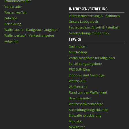
Ordonnanzwaffen
Vorderlader
INTERESSENVERTRETUNG
Westernwaffen
Interessenvertretung & Positionen
Zubehör
Unsere Lobbyarbeit
Bekleidung
Fachausschuss Airsoft & Paintball
Waffensuche - Kaufgesuch aufgeben
Gesetzgebung im Überblick
Waffenverkauf - Verkaufsangebot
SERVICE
aufgeben
Nachrichten
Merch-Shop
Vorteilsangebote für Mitglieder
Fortbildungsangebote
PROGUN Blog
Jobbörse und Nachfolge
Waffen-ABC
Waffenrecht
Rund um den Waffenkauf
Beschussämter
Waffensachverständige
Ausbildungsmöglichkeiten
Erbwaffenblockierung
A.E.C.A.C.
Newsletter