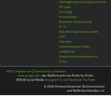
OverNight Express & Logistics GmbH
PiP Laser
Pro Image
ProvenExpert
Rechtliche Unterstützung
A.T.U.
BSG-Wüst Data Security GmbH
DPD
First Data
Handelsverband Hessen
Landbell AG
Rheinischer-Inkassodienst e.K.
Zukos
AGB
|
Impressum
|
Datenschutz
|
Kontakt
www.progun.de
- der Waffenmarkt von Profis für Profis
VDB @ Social-Media
Instagram
X.com
Facebook
YouTube
© 2026 Verband Deutscher Büchsenmacher
und Waffenfachhändler e.V.