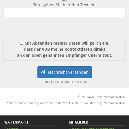
Bitte geben Sie hier den Text ein:
Mit Absenden meiner Daten willige ich ein,
dass der VDB meine Kontaktdaten direkt
an den oben genannten Empfänger übermittelt.
Nachricht versenden
(Bitte füllen Sie alle Felder aus!)
1
*
inkl. MwSt.; zzgl. Versandkosten
2
*
differenzbesteuert gemäß §25a UStG.;MwSt. nicht ausweisbar; zzgl. Versandkosten
WAFFENMARKT
MITGLIEDER
Übersicht
Ordentliche Mitglieder (Waffen-