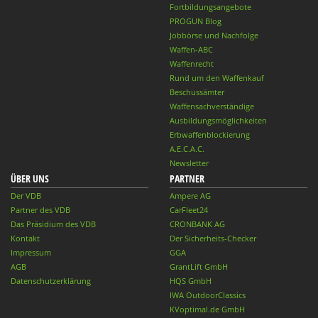
Fortbildungsangebote
PROGUN Blog
Jobbörse und Nachfolge
Waffen-ABC
Waffenrecht
Rund um den Waffenkauf
Beschussämter
Waffensachverständige
Ausbildungsmöglichkeiten
Erbwaffenblockierung
A.E.C.A.C.
Newsletter
ÜBER UNS
PARTNER
Der VDB
Ampere AG
Partner des VDB
CarFleet24
Das Präsidium des VDB
CRONBANK AG
Kontakt
Der Sicherheits-Checker
Impressum
GGA
AGB
GrantLift GmbH
Datenschutzerklärung
HQS GmbH
IWA OutdoorClassics
KVoptimal.de GmbH