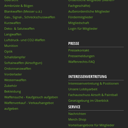
Armbrüste & Bögen
Fachgeschäfte)
Blankwaffen (Messer u.ä.)
Außerordentliche Mitglieder
Gas-, Signal-, Schreckschusswaffen
Fördermitglieder
Kurzwaffen
Mitgliedschaft
Deko- & Salutwaffen
Login für Mitglieder
Langwaffen
Luftdruck- und CO2-Waffen
PRESSE
Munition
Pressekontakt
Optik
Pressemeldungen
Schalldämpfer
Waffenrechts-FAQ
Softairwaffen (Airsoftgun)
Ordonnanzwaffen
Vorderlader
INTERESSENVERTRETUNG
Westernwaffen
Interessenvertretung & Positionen
Zubehör
Unsere Lobbyarbeit
Bekleidung
Fachausschuss Airsoft & Paintball
Waffensuche - Kaufgesuch aufgeben
Gesetzgebung im Überblick
Waffenverkauf - Verkaufsangebot
SERVICE
aufgeben
Nachrichten
Merch-Shop
Vorteilsangebote für Mitglieder