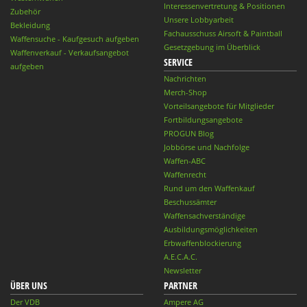
Interessenvertretung & Positionen
Zubehör
Unsere Lobbyarbeit
Bekleidung
Fachausschuss Airsoft & Paintball
Waffensuche - Kaufgesuch aufgeben
Gesetzgebung im Überblick
Waffenverkauf - Verkaufsangebot
SERVICE
aufgeben
Nachrichten
Merch-Shop
Vorteilsangebote für Mitglieder
Fortbildungsangebote
PROGUN Blog
Jobbörse und Nachfolge
Waffen-ABC
Waffenrecht
Rund um den Waffenkauf
Beschussämter
Waffensachverständige
Ausbildungsmöglichkeiten
Erbwaffenblockierung
A.E.C.A.C.
Newsletter
ÜBER UNS
PARTNER
Der VDB
Ampere AG