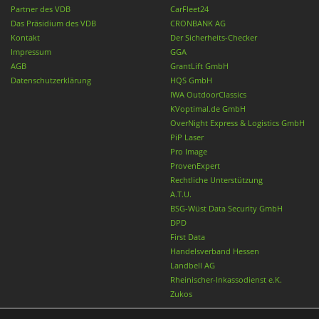
Partner des VDB
CarFleet24
Das Präsidium des VDB
CRONBANK AG
Kontakt
Der Sicherheits-Checker
Impressum
GGA
AGB
GrantLift GmbH
Datenschutzerklärung
HQS GmbH
IWA OutdoorClassics
KVoptimal.de GmbH
OverNight Express & Logistics GmbH
PiP Laser
Pro Image
ProvenExpert
Rechtliche Unterstützung
A.T.U.
BSG-Wüst Data Security GmbH
DPD
First Data
Handelsverband Hessen
Landbell AG
Rheinischer-Inkassodienst e.K.
Zukos