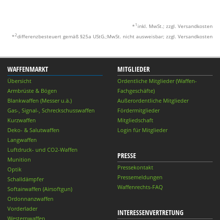
1
*
inkl. MwSt.; zzgl. Versandkosten
2
*
differenzbesteuert gemäß §25a UStG.;MwSt. nicht ausweisbar; zzgl. Versandkosten
WAFFENMARKT
MITGLIEDER
Übersicht
Ordentliche Mitglieder (Waffen-
Armbrüste & Bögen
Fachgeschäfte)
Blankwaffen (Messer u.ä.)
Außerordentliche Mitglieder
Gas-, Signal-, Schreckschusswaffen
Fördermitglieder
Kurzwaffen
Mitgliedschaft
Deko- & Salutwaffen
Login für Mitglieder
Langwaffen
Luftdruck- und CO2-Waffen
PRESSE
Munition
Pressekontakt
Optik
Pressemeldungen
Schalldämpfer
Waffenrechts-FAQ
Softairwaffen (Airsoftgun)
Ordonnanzwaffen
Vorderlader
INTERESSENVERTRETUNG
Westernwaffen