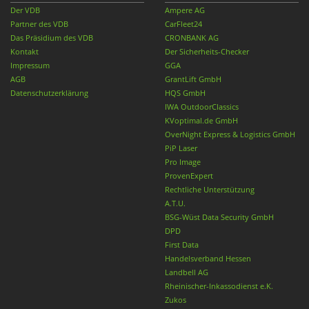
Der VDB
Ampere AG
Partner des VDB
CarFleet24
Das Präsidium des VDB
CRONBANK AG
Kontakt
Der Sicherheits-Checker
Impressum
GGA
AGB
GrantLift GmbH
Datenschutzerklärung
HQS GmbH
IWA OutdoorClassics
KVoptimal.de GmbH
OverNight Express & Logistics GmbH
PiP Laser
Pro Image
ProvenExpert
Rechtliche Unterstützung
A.T.U.
BSG-Wüst Data Security GmbH
DPD
First Data
Handelsverband Hessen
Landbell AG
Rheinischer-Inkassodienst e.K.
Zukos