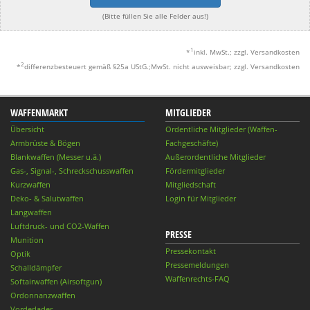
(Bitte füllen Sie alle Felder aus!)
1
*
inkl. MwSt.; zzgl. Versandkosten
2
*
differenzbesteuert gemäß §25a UStG.;MwSt. nicht ausweisbar; zzgl. Versandkosten
WAFFENMARKT
MITGLIEDER
Übersicht
Ordentliche Mitglieder (Waffen-
Armbrüste & Bögen
Fachgeschäfte)
Blankwaffen (Messer u.ä.)
Außerordentliche Mitglieder
Gas-, Signal-, Schreckschusswaffen
Fördermitglieder
Kurzwaffen
Mitgliedschaft
Deko- & Salutwaffen
Login für Mitglieder
Langwaffen
Luftdruck- und CO2-Waffen
PRESSE
Munition
Pressekontakt
Optik
Pressemeldungen
Schalldämpfer
Waffenrechts-FAQ
Softairwaffen (Airsoftgun)
Ordonnanzwaffen
Vorderlader