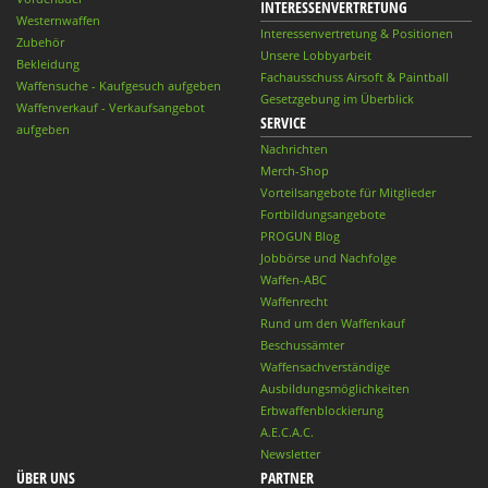
INTERESSENVERTRETUNG
Westernwaffen
Interessenvertretung & Positionen
Zubehör
Unsere Lobbyarbeit
Bekleidung
Fachausschuss Airsoft & Paintball
Waffensuche - Kaufgesuch aufgeben
Gesetzgebung im Überblick
Waffenverkauf - Verkaufsangebot
SERVICE
aufgeben
Nachrichten
Merch-Shop
Vorteilsangebote für Mitglieder
Fortbildungsangebote
PROGUN Blog
Jobbörse und Nachfolge
Waffen-ABC
Waffenrecht
Rund um den Waffenkauf
Beschussämter
Waffensachverständige
Ausbildungsmöglichkeiten
Erbwaffenblockierung
A.E.C.A.C.
Newsletter
ÜBER UNS
PARTNER