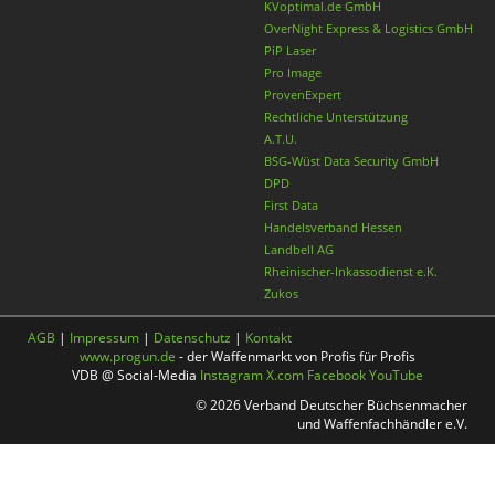
KVoptimal.de GmbH
OverNight Express & Logistics GmbH
PiP Laser
Pro Image
ProvenExpert
Rechtliche Unterstützung
A.T.U.
BSG-Wüst Data Security GmbH
DPD
First Data
Handelsverband Hessen
Landbell AG
Rheinischer-Inkassodienst e.K.
Zukos
AGB
|
Impressum
|
Datenschutz
|
Kontakt
www.progun.de
- der Waffenmarkt von Profis für Profis
VDB @ Social-Media
Instagram
X.com
Facebook
YouTube
© 2026 Verband Deutscher Büchsenmacher
und Waffenfachhändler e.V.