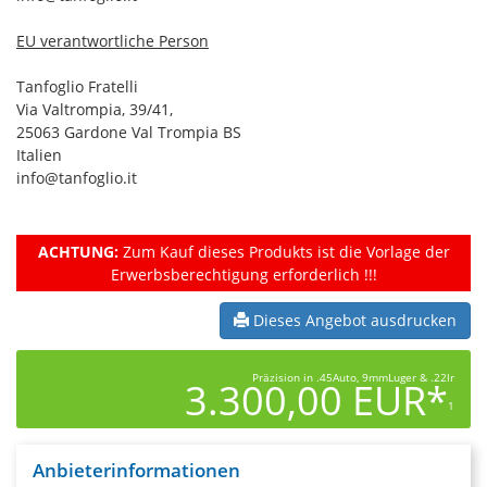
EU verantwortliche Person
Tanfoglio Fratelli
Via Valtrompia, 39/41,
25063 Gardone Val Trompia BS
Italien
info@tanfoglio.it
ACHTUNG:
Zum Kauf dieses Produkts ist die Vorlage der
Erwerbsberechtigung erforderlich !!!
Dieses Angebot ausdrucken
Präzision in .45Auto, 9mmLuger & .22lr
3.300,00 EUR*
1
Anbieterinformationen