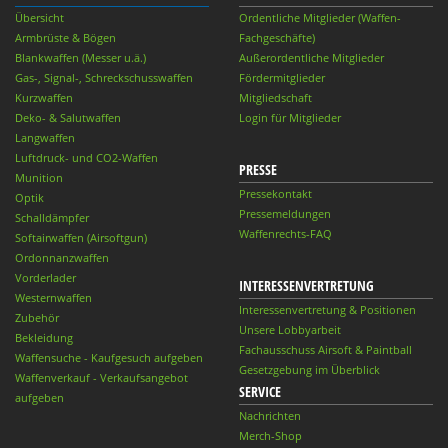
Übersicht
Ordentliche Mitglieder (Waffen-
Armbrüste & Bögen
Fachgeschäfte)
Blankwaffen (Messer u.ä.)
Außerordentliche Mitglieder
Gas-, Signal-, Schreckschusswaffen
Fördermitglieder
Kurzwaffen
Mitgliedschaft
Deko- & Salutwaffen
Login für Mitglieder
Langwaffen
Luftdruck- und CO2-Waffen
PRESSE
Munition
Pressekontakt
Optik
Pressemeldungen
Schalldämpfer
Waffenrechts-FAQ
Softairwaffen (Airsoftgun)
Ordonnanzwaffen
Vorderlader
INTERESSENVERTRETUNG
Westernwaffen
Interessenvertretung & Positionen
Zubehör
Unsere Lobbyarbeit
Bekleidung
Fachausschuss Airsoft & Paintball
Waffensuche - Kaufgesuch aufgeben
Gesetzgebung im Überblick
Waffenverkauf - Verkaufsangebot
SERVICE
aufgeben
Nachrichten
Merch-Shop