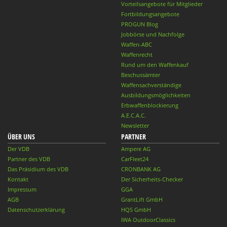
Vorteilsangebote für Mitglieder
Fortbildungsangebote
PROGUN Blog
Jobbörse und Nachfolge
Waffen-ABC
Waffenrecht
Rund um den Waffenkauf
Beschussämter
Waffensachverständige
Ausbildungsmöglichkeiten
Erbwaffenblockierung
A.E.C.A.C.
Newsletter
ÜBER UNS
PARTNER
Der VDB
Ampere AG
Partner des VDB
CarFleet24
Das Präsidium des VDB
CRONBANK AG
Kontakt
Der Sicherheits-Checker
Impressum
GGA
AGB
GrantLift GmbH
Datenschutzerklärung
HQS GmbH
IWA OutdoorClassics