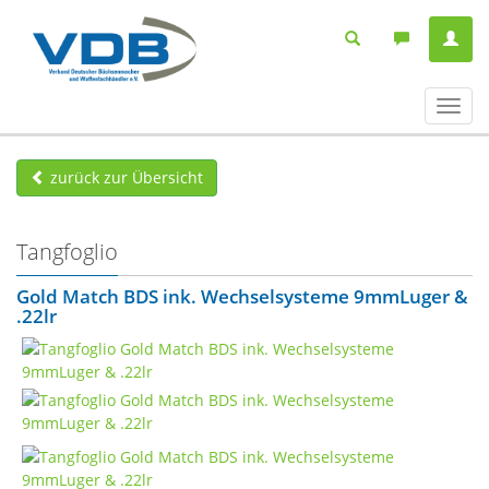
Navig
ein-/
zurück zur Übersicht
Tangfoglio
Gold Match BDS ink. Wechselsysteme 9mmLuger &
.22lr