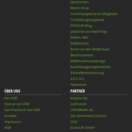
Nachrichten
Merch-Shop
Vorteilsangebote für Mitglieder
Fortbildungsangebote
PROGUN Blog
Jobbörse und Nachfolge
Waffen-ABC
Waffenrecht
Rund um den Waffenkauf
Beschussämter
Waffensachverständige
Ausbildungsmöglichkeiten
Erbwaffenblockierung
A.E.C.A.C.
Newsletter
ÜBER UNS
PARTNER
Der VDB
Ampere AG
Partner des VDB
CarFleet24
Das Präsidium des VDB
CRONBANK AG
Kontakt
Der Sicherheits-Checker
Impressum
GGA
AGB
GrantLift GmbH