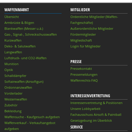
WAFFENMARKT
MITGLIEDER
Übersicht
Ordentliche Mitglieder (Waffen-
Armbrüste & Bögen
Fachgeschäfte)
Blankwaffen (Messer u.ä.)
Außerordentliche Mitglieder
Gas-, Signal-, Schreckschusswaffen
Fördermitglieder
Kurzwaffen
Mitgliedschaft
Deko- & Salutwaffen
Login für Mitglieder
Langwaffen
Luftdruck- und CO2-Waffen
PRESSE
Munition
Pressekontakt
Optik
Pressemeldungen
Schalldämpfer
Waffenrechts-FAQ
Softairwaffen (Airsoftgun)
Ordonnanzwaffen
Vorderlader
INTERESSENVERTRETUNG
Westernwaffen
Interessenvertretung & Positionen
Zubehör
Unsere Lobbyarbeit
Bekleidung
Fachausschuss Airsoft & Paintball
Waffensuche - Kaufgesuch aufgeben
Gesetzgebung im Überblick
Waffenverkauf - Verkaufsangebot
SERVICE
aufgeben