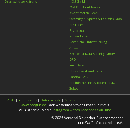
Datenschutzerklärung
HQS GmbH
IWA OutdoorClassics
KVoptimal.de GmbH
OverNight Express & Logistics GmbH
PiP Laser
Pro Image
ProvenExpert
Rechtliche Unterstützung
A.T.U.
BSG-Wüst Data Security GmbH
DPD
First Data
Handelsverband Hessen
Landbell AG
Rheinischer-Inkassodienst e.K.
Zukos
AGB
|
Impressum
|
Datenschutz
|
Kontakt
www.progun.de
- der Waffenmarkt von Profis für Profis
VDB @ Social-Media
Instagram
X.com
Facebook
YouTube
© 2026 Verband Deutscher Büchsenmacher
und Waffenfachhändler e.V.