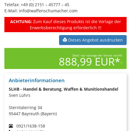
Telefax: +49 (0) 2151 – 45777 – 45
E-Mail: info@waffenschumacher.com
ACHTUNG:
Zum Kauf dieses Produkts ist die Vorlage der
Erwerbsberechtigung erforderlich !!!
Dieses Angebot ausdrucken
Deal: nur solange der Vorrat reicht!
888,99 EUR*
1
Anbieterinformationen
SLHB - Handel & Beratung, Waffen & Munitionshandel
Sven Lührs
Sterntalerring 34
95447 Bayreuth (Bayern)
0921/1638-158