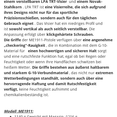
einem verstellbaren LPA TRT-Visier
und
einem Novak-
Stahlkorn
. LPA TRT ist
eine Visierreihe, die sich aufgrund
ihres Designs nicht nur für das sportliche
Präzisionsschießen, sondern auch für den täglichen
Gebrauch eignet
. Das Visier hat ein niedriges Profil und
ist
sowohl vertikal als auch seitlich verstellbar.
Die
Anpassung erfolgt über
klickgehärtete Schrauben.
Die Griffe
der ME1911-Pistole verfügen über
eine angenehme
„checkering“-Rauigkeit
, die in Kombination mit dem G-10-
Material für
einen hochwertigen und sicheren Halt
sorgt
und eine rutschfeste Funktion hat, egal ob bei Regen oder
Feuchtigkeit oder wenn Ihre Handflächen schwitzen bei
heißem Wetter.
Die Griffe bestehen aus äußerst haltbarem
und starkem G-10-Verbundmaterial
, das nicht nur
extremen
Wetterbedingungen standhält, sondern auch über eine
hervorragende Haftung und damit Rutschfestigkeit
verfügt,
keine Feuchtigkeit aufnimmt und
chemikalienbeständig ist.
Modell :ME1911:
1140 g Gewicht mit Magazin :1216 g