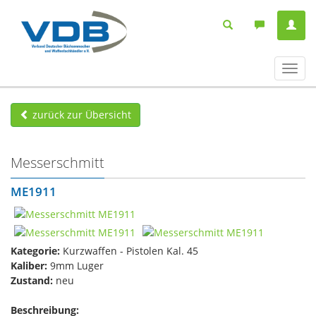
Navig
ein-/
zurück zur Übersicht
Messerschmitt
ME1911
Kategorie:
Kurzwaffen - Pistolen Kal. 45
Kaliber:
9mm Luger
Zustand:
neu
Beschreibung: