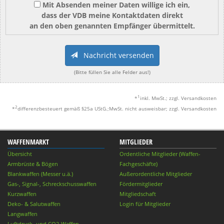
Mit Absenden meiner Daten willige ich ein,
dass der VDB meine Kontaktdaten direkt
an den oben genannten Empfänger übermittelt.
Nachricht versenden
(Bitte füllen Sie alle Felder aus!)
1
*
inkl. MwSt.; zzgl. Versandkosten
2
*
differenzbesteuert gemäß §25a UStG.;MwSt. nicht ausweisbar; zzgl. Versandkosten
WAFFENMARKT
MITGLIEDER
Übersicht
Ordentliche Mitglieder (Waffen-
Armbrüste & Bögen
Fachgeschäfte)
Blankwaffen (Messer u.ä.)
Außerordentliche Mitglieder
Gas-, Signal-, Schreckschusswaffen
Fördermitglieder
Kurzwaffen
Mitgliedschaft
Deko- & Salutwaffen
Login für Mitglieder
Langwaffen
Luftdruck- und CO2-Waffen