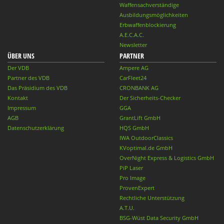
Waffensachverständige
Ausbildungsmöglichkeiten
Erbwaffenblockierung
A.E.C.A.C.
Newsletter
ÜBER UNS
PARTNER
Der VDB
Ampere AG
Partner des VDB
CarFleet24
Das Präsidium des VDB
CRONBANK AG
Kontakt
Der Sicherheits-Checker
Impressum
GGA
AGB
GrantLift GmbH
Datenschutzerklärung
HQS GmbH
IWA OutdoorClassics
KVoptimal.de GmbH
OverNight Express & Logistics GmbH
PiP Laser
Pro Image
ProvenExpert
Rechtliche Unterstützung
A.T.U.
BSG-Wüst Data Security GmbH