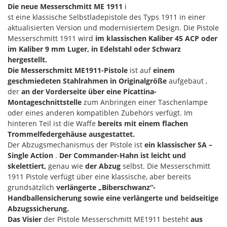
Die neue Messerschmitt ME 1911
i
st eine klassische Selbstladepistole des Typs 1911 in einer
aktualisierten Version und modernisiertem Design. Die Pistole
Messerschmitt 1911 wird
im klassischen Kaliber 45 ACP oder
im Kaliber 9 mm Luger,
in Edelstahl oder Schwarz
hergestellt.
Die Messerschmitt ME1911-Pistole
ist auf
einem
geschmiedeten Stahlrahmen in Originalgröße
aufgebaut ,
der
an der Vorderseite über eine Picattina-
Montageschnittstelle
zum Anbringen einer Taschenlampe
oder eines anderen kompatiblen Zubehörs verfügt. Im
hinteren Teil ist die Waffe
bereits mit einem flachen
Trommelfedergehäuse ausgestattet.
Der Abzugsmechanismus der Pistole ist
ein klassischer SA –
Single Action
.
Der Commander-Hahn ist leicht und
skelettiert,
genau wie
der Abzug
selbst. Die Messerschmitt
1911 Pistole verfügt über eine klassische, aber bereits
grundsätzlich
verlängerte „Biberschwanz“-
Handballensicherung sowie eine verlängerte und beidseitige
Abzugssicherung.
Das Visier
der Pistole Messerschmitt ME1911 besteht
aus