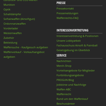
PRESSE
Munition
Pressekontakt
Optik
Pressemeldungen
Schalldämpfer
Waffenrechts-FAQ
Softairwaffen (Airsoftgun)
Ordonnanzwaffen
Vorderlader
INTERESSENVERTRETUNG
Westernwaffen
Interessenvertretung & Positionen
Zubehör
Unsere Lobbyarbeit
Bekleidung
Fachausschuss Airsoft & Paintball
Waffensuche - Kaufgesuch aufgeben
Gesetzgebung im Überblick
Waffenverkauf - Verkaufsangebot
SERVICE
aufgeben
Nachrichten
Merch-Shop
Vorteilsangebote für Mitglieder
Fortbildungsangebote
PROGUN Blog
Jobbörse und Nachfolge
Waffen-ABC
Waffenrecht
Rund um den Waffenkauf
Beschussämter