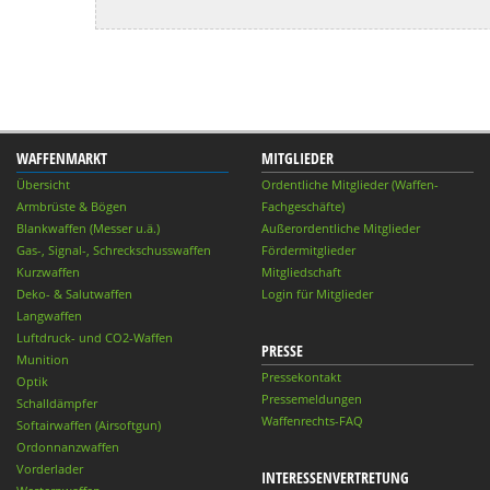
WAFFENMARKT
MITGLIEDER
Übersicht
Ordentliche Mitglieder (Waffen-
Armbrüste & Bögen
Fachgeschäfte)
Blankwaffen (Messer u.ä.)
Außerordentliche Mitglieder
Gas-, Signal-, Schreckschusswaffen
Fördermitglieder
Kurzwaffen
Mitgliedschaft
Deko- & Salutwaffen
Login für Mitglieder
Langwaffen
Luftdruck- und CO2-Waffen
PRESSE
Munition
Pressekontakt
Optik
Pressemeldungen
Schalldämpfer
Waffenrechts-FAQ
Softairwaffen (Airsoftgun)
Ordonnanzwaffen
Vorderlader
INTERESSENVERTRETUNG