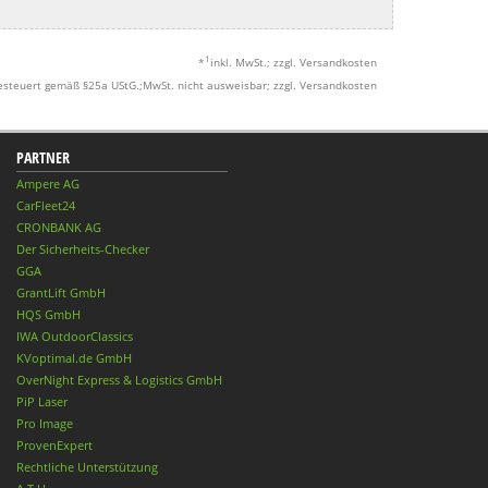
1
*
inkl. MwSt.; zzgl. Versandkosten
esteuert gemäß §25a UStG.;MwSt. nicht ausweisbar; zzgl. Versandkosten
PARTNER
Ampere AG
CarFleet24
CRONBANK AG
Der Sicherheits-Checker
GGA
GrantLift GmbH
HQS GmbH
IWA OutdoorClassics
KVoptimal.de GmbH
OverNight Express & Logistics GmbH
PiP Laser
Pro Image
ProvenExpert
Rechtliche Unterstützung