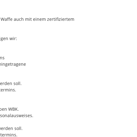
e Waffe auch mit einem zertifiziertem
gen wir:
ins
 eingetragene
erden soll.
termins.
lben WBK.
ersonalausweises.
werden soll.
rtermins.