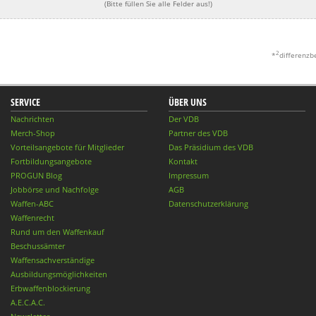
(Bitte füllen Sie alle Felder aus!)
2
*
differenzb
SERVICE
ÜBER UNS
Nachrichten
Der VDB
Merch-Shop
Partner des VDB
Vorteilsangebote für Mitglieder
Das Präsidium des VDB
Fortbildungsangebote
Kontakt
PROGUN Blog
Impressum
Jobbörse und Nachfolge
AGB
Waffen-ABC
Datenschutzerklärung
Waffenrecht
Rund um den Waffenkauf
Beschussämter
Waffensachverständige
Ausbildungsmöglichkeiten
Erbwaffenblockierung
A.E.C.A.C.