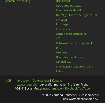
Datenschutzerklärung
HQS GmbH
IWA OutdoorClassics
KVoptimal.de GmbH
OverNight Express & Logistics GmbH
PiP Laser
Pro Image
ProvenExpert
Rechtliche Unterstützung
A.T.U.
BSG-Wüst Data Security GmbH
DPD
First Data
Handelsverband Hessen
Landbell AG
Rheinischer-Inkassodienst e.K.
Zukos
AGB
|
Impressum
|
Datenschutz
|
Kontakt
www.progun.de
- der Waffenmarkt von Profis für Profis
VDB @ Social-Media
Instagram
X.com
Facebook
YouTube
© 2026 Verband Deutscher Büchsenmacher
und Waffenfachhändler e.V.