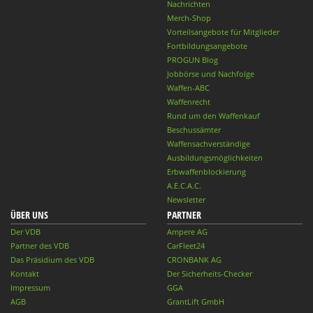
Nachrichten
Merch-Shop
Vorteilsangebote für Mitglieder
Fortbildungsangebote
PROGUN Blog
Jobbörse und Nachfolge
Waffen-ABC
Waffenrecht
Rund um den Waffenkauf
Beschussämter
Waffensachverständige
Ausbildungsmöglichkeiten
Erbwaffenblockierung
A.E.C.A.C.
Newsletter
ÜBER UNS
PARTNER
Der VDB
Ampere AG
Partner des VDB
CarFleet24
Das Präsidium des VDB
CRONBANK AG
Kontakt
Der Sicherheits-Checker
Impressum
GGA
AGB
GrantLift GmbH