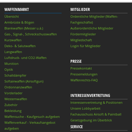
WAFFENMARKT
MITGLIEDER
Übersicht
Ordentliche Mitglieder (Waffen-
Armbrüste & Bögen
Fachgeschäfte)
Blankwaffen (Messer u.ä.)
Außerordentliche Mitglieder
Gas-, Signal-, Schreckschusswaffen
Fördermitglieder
Kurzwaffen
Mitgliedschaft
Deko- & Salutwaffen
Login für Mitglieder
Langwaffen
Luftdruck- und CO2-Waffen
PRESSE
Munition
Pressekontakt
Optik
Pressemeldungen
Schalldämpfer
Waffenrechts-FAQ
Softairwaffen (Airsoftgun)
Ordonnanzwaffen
Vorderlader
INTERESSENVERTRETUNG
Westernwaffen
Interessenvertretung & Positionen
Zubehör
Unsere Lobbyarbeit
Bekleidung
Fachausschuss Airsoft & Paintball
Waffensuche - Kaufgesuch aufgeben
Gesetzgebung im Überblick
Waffenverkauf - Verkaufsangebot
SERVICE
aufgeben