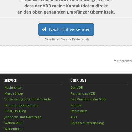
dass der VDB meine Kontaktdaten direkt
an den oben genannten Empfänger übermittelt.
Nachricht versenden
(Bitte füllen Sie alle Felder aus!)
2
*
differenzb
SERVICE
ÜBER UNS
Nachrichten
Der VDB
Merch-Shop
Partner des VDB
Vorteilsangebote für Mitglieder
Das Präsidium des VDB
Fortbildungsangebote
Kontakt
PROGUN Blog
Impressum
Jobbörse und Nachfolge
AGB
Waffen-ABC
Datenschutzerklärung
Waffenrecht