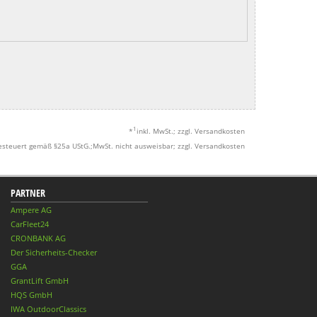
1
*
inkl. MwSt.; zzgl. Versandkosten
esteuert gemäß §25a UStG.;MwSt. nicht ausweisbar; zzgl. Versandkosten
PARTNER
Ampere AG
CarFleet24
CRONBANK AG
Der Sicherheits-Checker
GGA
GrantLift GmbH
HQS GmbH
IWA OutdoorClassics