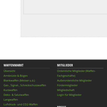
WAFFENMARKT
MITGLIEDER
Übersicht
Ordentliche Mitglieder (Waffen-
Armbrüste & Bögen
Fachgeschäfte)
Blankwaffen (Messer u.ä.)
Außerordentliche Mitglieder
Gas-, Signal-, Schreckschusswaffen
Fördermitglieder
Kurzwaffen
Mitgliedschaft
Deko- & Salutwaffen
Login für Mitglieder
Langwaffen
Luftdruck- und CO2-Waffen