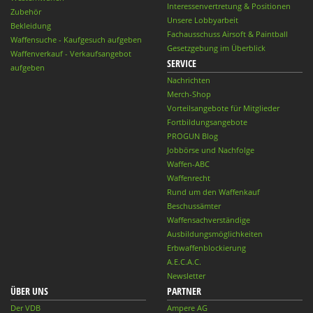
Interessenvertretung & Positionen
Zubehör
Unsere Lobbyarbeit
Bekleidung
Fachausschuss Airsoft & Paintball
Waffensuche - Kaufgesuch aufgeben
Gesetzgebung im Überblick
Waffenverkauf - Verkaufsangebot
SERVICE
aufgeben
Nachrichten
Merch-Shop
Vorteilsangebote für Mitglieder
Fortbildungsangebote
PROGUN Blog
Jobbörse und Nachfolge
Waffen-ABC
Waffenrecht
Rund um den Waffenkauf
Beschussämter
Waffensachverständige
Ausbildungsmöglichkeiten
Erbwaffenblockierung
A.E.C.A.C.
Newsletter
ÜBER UNS
PARTNER
Der VDB
Ampere AG