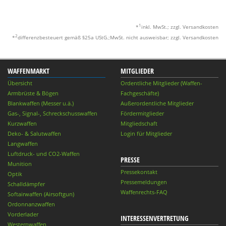
1
*
inkl. MwSt.; zzgl. Versandkosten
2
*
differenzbesteuert gemäß §25a UStG.;MwSt. nicht ausweisbar; zzgl. Versandkosten
WAFFENMARKT
MITGLIEDER
Übersicht
Ordentliche Mitglieder (Waffen-
Armbrüste & Bögen
Fachgeschäfte)
Blankwaffen (Messer u.ä.)
Außerordentliche Mitglieder
Gas-, Signal-, Schreckschusswaffen
Fördermitglieder
Kurzwaffen
Mitgliedschaft
Deko- & Salutwaffen
Login für Mitglieder
Langwaffen
Luftdruck- und CO2-Waffen
PRESSE
Munition
Pressekontakt
Optik
Pressemeldungen
Schalldämpfer
Waffenrechts-FAQ
Softairwaffen (Airsoftgun)
Ordonnanzwaffen
Vorderlader
INTERESSENVERTRETUNG
Westernwaffen