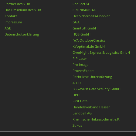
Partner des VDB
CarFleet24
Das Präsidium des VDB
CRONBANK AG
Kontakt
Der Sicherheits-Checker
Impressum
GGA
AGB
GrantLift GmbH
Datenschutzerklärung
HQS GmbH
IWA OutdoorClassics
KVoptimal.de GmbH
OverNight Express & Logistics GmbH
PiP Laser
Pro Image
ProvenExpert
Rechtliche Unterstützung
A.T.U.
BSG-Wüst Data Security GmbH
DPD
First Data
Handelsverband Hessen
Landbell AG
Rheinischer-Inkassodienst e.K.
Zukos