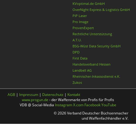
KVoptimal.de GmbH
OverNight Express & Logistics GmbH
PiP Laser
Pro Image
ProvenExpert
Rechtliche Unterstützung
A.T.U.
BSG-Wüst Data Security GmbH
DPD
First Data
Handelsverband Hessen
Landbell AG
Rheinischer-Inkassodienst e.K.
Zukos
AGB
|
Impressum
|
Datenschutz
|
Kontakt
www.progun.de
- der Waffenmarkt von Profis für Profis
VDB @ Social-Media
Instagram
X.com
Facebook
YouTube
© 2026 Verband Deutscher Büchsenmacher
und Waffenfachhändler e.V.