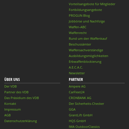
Vorteilsangebote für Mitglieder
Fortbildungsangebote
PROGUN Blog
Jobbörse und Nachfolge
Waffen-ABC
Waffenrecht
Rund um den Waffenkauf
Beschussämter
Waffensachverständige
Ausbildungsmöglichkeiten
Erbwaffenblockierung
A.E.C.A.C.
Newsletter
ÜBER UNS
PARTNER
Der VDB
Ampere AG
Partner des VDB
CarFleet24
Das Präsidium des VDB
CRONBANK AG
Kontakt
Der Sicherheits-Checker
Impressum
GGA
AGB
GrantLift GmbH
Datenschutzerklärung
HQS GmbH
IWA OutdoorClassics