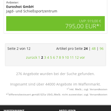
Anbieter:
Euroshot GmbH
Jagd- und Schießsportzentrum
UVP: 919,00 €
795,00 EUR*
1
Seite 2 von 12
Artikel pro Seite
24
|
48
|
96
zurück
1
2
3
4
5
6
7
8
9
10
11
12
vor
276 Angebote wurden bei der Suche gefunden.
Insgesamt sind über 44000 Angebote im Waffenmarkt.
1
*
inkl. MwSt.; zzgl. Versandkosten
2
*
differenzbesteuert gemäß §25a UStG.;MwSt. nicht ausweisbar; zzgl. Versandkosten
WAFFENMARKT
MITGLIEDER