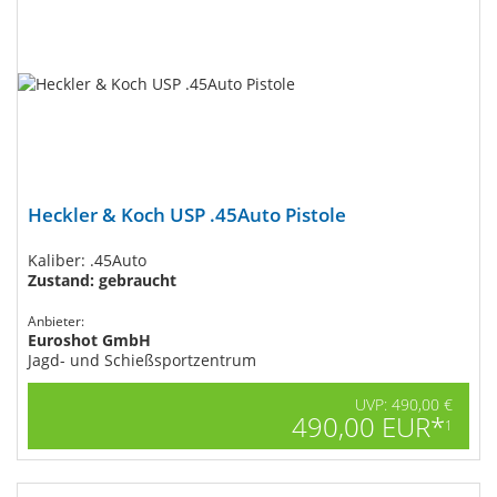
Heckler & Koch USP​ .45Auto Pistole
Kaliber: .45Auto
Zustand: gebraucht
Anbieter:
Euroshot GmbH
Jagd- und Schießsportzentrum
UVP: 490,00 €
490,00 EUR*
1