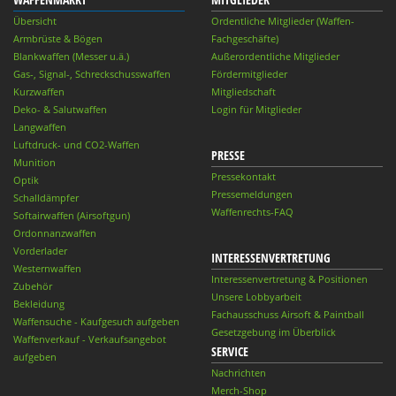
Übersicht
Ordentliche Mitglieder (Waffen-
Armbrüste & Bögen
Fachgeschäfte)
Blankwaffen (Messer u.ä.)
Außerordentliche Mitglieder
Gas-, Signal-, Schreckschusswaffen
Fördermitglieder
Kurzwaffen
Mitgliedschaft
Deko- & Salutwaffen
Login für Mitglieder
Langwaffen
Luftdruck- und CO2-Waffen
PRESSE
Munition
Pressekontakt
Optik
Pressemeldungen
Schalldämpfer
Waffenrechts-FAQ
Softairwaffen (Airsoftgun)
Ordonnanzwaffen
Vorderlader
INTERESSENVERTRETUNG
Westernwaffen
Interessenvertretung & Positionen
Zubehör
Unsere Lobbyarbeit
Bekleidung
Fachausschuss Airsoft & Paintball
Waffensuche - Kaufgesuch aufgeben
Gesetzgebung im Überblick
Waffenverkauf - Verkaufsangebot
SERVICE
aufgeben
Nachrichten
Merch-Shop