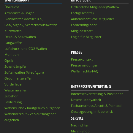
Übersicht
Ordentliche Mitglieder (Waffen-
Armbrüste & Bögen
Fachgeschäfte)
Blankwaffen (Messer u.ä.)
Außerordentliche Mitglieder
Gas-, Signal-, Schreckschusswaffen
Fördermitglieder
Kurzwaffen
Mitgliedschaft
Deko- & Salutwaffen
Login für Mitglieder
Langwaffen
Luftdruck- und CO2-Waffen
PRESSE
Munition
Pressekontakt
Optik
Pressemeldungen
Schalldämpfer
Waffenrechts-FAQ
Softairwaffen (Airsoftgun)
Ordonnanzwaffen
Vorderlader
INTERESSENVERTRETUNG
Westernwaffen
Interessenvertretung & Positionen
Zubehör
Unsere Lobbyarbeit
Bekleidung
Fachausschuss Airsoft & Paintball
Waffensuche - Kaufgesuch aufgeben
Gesetzgebung im Überblick
Waffenverkauf - Verkaufsangebot
SERVICE
aufgeben
Nachrichten
Merch-Shop