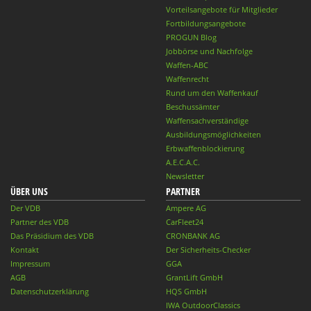
Vorteilsangebote für Mitglieder
Fortbildungsangebote
PROGUN Blog
Jobbörse und Nachfolge
Waffen-ABC
Waffenrecht
Rund um den Waffenkauf
Beschussämter
Waffensachverständige
Ausbildungsmöglichkeiten
Erbwaffenblockierung
A.E.C.A.C.
Newsletter
ÜBER UNS
PARTNER
Der VDB
Ampere AG
Partner des VDB
CarFleet24
Das Präsidium des VDB
CRONBANK AG
Kontakt
Der Sicherheits-Checker
Impressum
GGA
AGB
GrantLift GmbH
Datenschutzerklärung
HQS GmbH
IWA OutdoorClassics