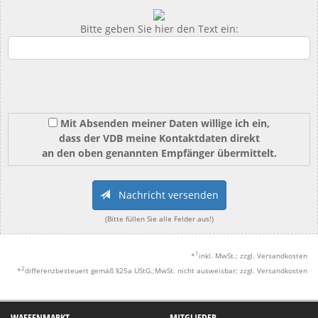
Bitte geben Sie hier den Text ein:
Mit Absenden meiner Daten willige ich ein,
dass der VDB meine Kontaktdaten direkt
an den oben genannten Empfänger übermittelt.
Nachricht versenden
(Bitte füllen Sie alle Felder aus!)
1
*
inkl. MwSt.; zzgl. Versandkosten
2
*
differenzbesteuert gemäß §25a UStG.;MwSt. nicht ausweisbar; zzgl. Versandkosten
WAFFENMARKT
MITGLIEDER