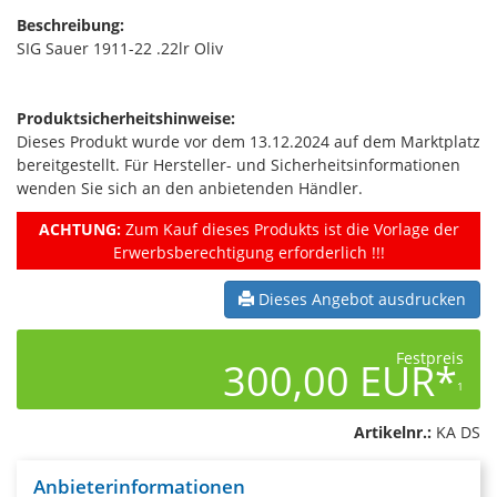
Beschreibung:
SIG Sauer 1911-22 .22lr Oliv
Produktsicherheitshinweise:
Dieses Produkt wurde vor dem 13.12.2024 auf dem Marktplatz
bereitgestellt. Für Hersteller- und Sicherheitsinformationen
wenden Sie sich an den anbietenden Händler.
ACHTUNG:
Zum Kauf dieses Produkts ist die Vorlage der
Erwerbsberechtigung erforderlich !!!
Dieses Angebot ausdrucken
Festpreis
300,00 EUR*
1
Artikelnr.:
KA DS
Anbieterinformationen