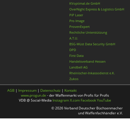
KVoptimal.de GmbH
OverNight Express & Logistics GmbH
PiP Laser
Pro Image
ProvenExpert
Rechtliche Unterstützung
A.T.U.
BSG-Wüst Data Security GmbH
DPD
First Data
Handelsverband Hessen
Landbell AG
Rheinischer-Inkassodienst e.K.
Zukos
AGB
|
Impressum
|
Datenschutz
|
Kontakt
www.progun.de
- der Waffenmarkt von Profis für Profis
VDB @ Social-Media
Instagram
X.com
Facebook
YouTube
© 2026 Verband Deutscher Büchsenmacher
und Waffenfachhändler e.V.