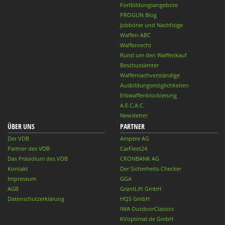
Fortbildungsangebote
PROGUN Blog
Jobbörse und Nachfolge
Waffen-ABC
Waffenrecht
Rund um den Waffenkauf
Beschussämter
Waffensachverständige
Ausbildungsmöglichkeiten
Erbwaffenblockierung
A.E.C.A.C.
Newsletter
ÜBER UNS
PARTNER
Der VDB
Ampere AG
Partner des VDB
CarFleet24
Das Präsidium des VDB
CRONBANK AG
Kontakt
Der Sicherheits-Checker
Impressum
GGA
AGB
GrantLift GmbH
Datenschutzerklärung
HQS GmbH
IWA OutdoorClassics
KVoptimal.de GmbH