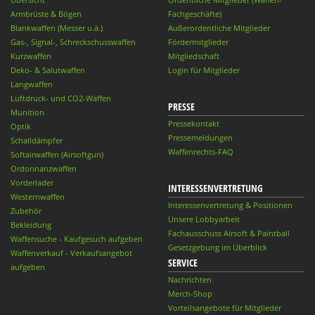
Armbrüste & Bögen
Fachgeschäfte)
Blankwaffen (Messer u.ä.)
Außerordentliche Mitglieder
Gas-, Signal-, Schreckschusswaffen
Fördermitglieder
Kurzwaffen
Mitgliedschaft
Deko- & Salutwaffen
Login für Mitglieder
Langwaffen
Luftdruck- und CO2-Waffen
PRESSE
Munition
Pressekontakt
Optik
Pressemeldungen
Schalldämpfer
Waffenrechts-FAQ
Softairwaffen (Airsoftgun)
Ordonnanzwaffen
Vorderlader
INTERESSENVERTRETUNG
Westernwaffen
Interessenvertretung & Positionen
Zubehör
Unsere Lobbyarbeit
Bekleidung
Fachausschuss Airsoft & Paintball
Waffensuche - Kaufgesuch aufgeben
Gesetzgebung im Überblick
Waffenverkauf - Verkaufsangebot
SERVICE
aufgeben
Nachrichten
Merch-Shop
Vorteilsangebote für Mitglieder