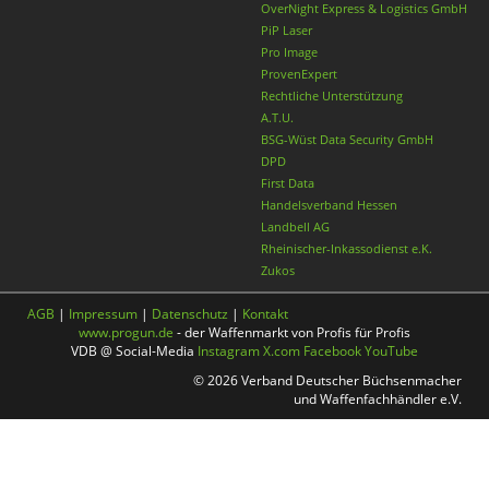
OverNight Express & Logistics GmbH
PiP Laser
Pro Image
ProvenExpert
Rechtliche Unterstützung
A.T.U.
BSG-Wüst Data Security GmbH
DPD
First Data
Handelsverband Hessen
Landbell AG
Rheinischer-Inkassodienst e.K.
Zukos
AGB
|
Impressum
|
Datenschutz
|
Kontakt
www.progun.de
- der Waffenmarkt von Profis für Profis
VDB @ Social-Media
Instagram
X.com
Facebook
YouTube
© 2026 Verband Deutscher Büchsenmacher
und Waffenfachhändler e.V.