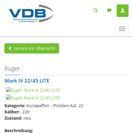
Navig
ein-/
zurück zur Übersicht
Ruger
Mark IV 22/45 LITE
Kategorie:
Kurzwaffen - Pistolen Kal. 22
Kaliber:
.22lr
Zustand:
neu
Beschreibung: