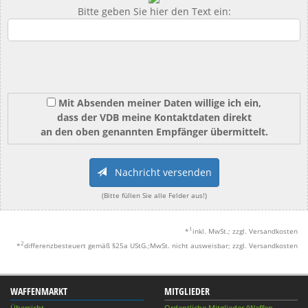
Bitte geben Sie hier den Text ein:
Mit Absenden meiner Daten willige ich ein,
dass der VDB meine Kontaktdaten direkt
an den oben genannten Empfänger übermittelt.
Nachricht versenden
(Bitte füllen Sie alle Felder aus!)
1
*
inkl. MwSt.; zzgl. Versandkosten
2
*
differenzbesteuert gemäß §25a UStG.;MwSt. nicht ausweisbar; zzgl. Versandkosten
WAFFENMARKT
MITGLIEDER
Übersicht
Ordentliche Mitglieder (Waffen-