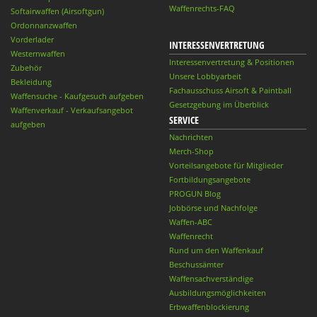
Waffenrechts-FAQ
Softairwaffen (Airsoftgun)
Ordonnanzwaffen
Vorderlader
INTERESSENVERTRETUNG
Westernwaffen
Interessenvertretung & Positionen
Zubehör
Unsere Lobbyarbeit
Bekleidung
Fachausschuss Airsoft & Paintball
Waffensuche - Kaufgesuch aufgeben
Gesetzgebung im Überblick
Waffenverkauf - Verkaufsangebot
SERVICE
aufgeben
Nachrichten
Merch-Shop
Vorteilsangebote für Mitglieder
Fortbildungsangebote
PROGUN Blog
Jobbörse und Nachfolge
Waffen-ABC
Waffenrecht
Rund um den Waffenkauf
Beschussämter
Waffensachverständige
Ausbildungsmöglichkeiten
Erbwaffenblockierung