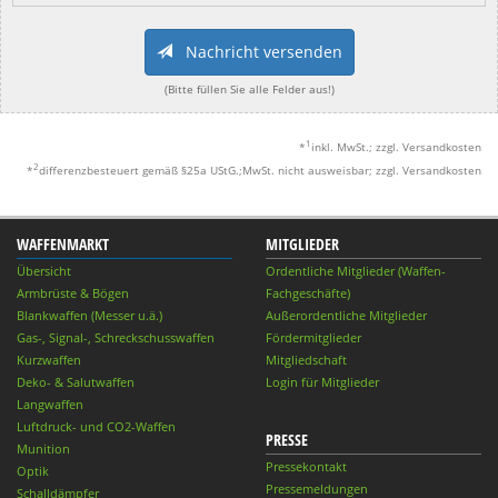
Nachricht versenden
(Bitte füllen Sie alle Felder aus!)
1
*
inkl. MwSt.; zzgl. Versandkosten
2
*
differenzbesteuert gemäß §25a UStG.;MwSt. nicht ausweisbar; zzgl. Versandkosten
WAFFENMARKT
MITGLIEDER
Übersicht
Ordentliche Mitglieder (Waffen-
Armbrüste & Bögen
Fachgeschäfte)
Blankwaffen (Messer u.ä.)
Außerordentliche Mitglieder
Gas-, Signal-, Schreckschusswaffen
Fördermitglieder
Kurzwaffen
Mitgliedschaft
Deko- & Salutwaffen
Login für Mitglieder
Langwaffen
Luftdruck- und CO2-Waffen
PRESSE
Munition
Pressekontakt
Optik
Pressemeldungen
Schalldämpfer