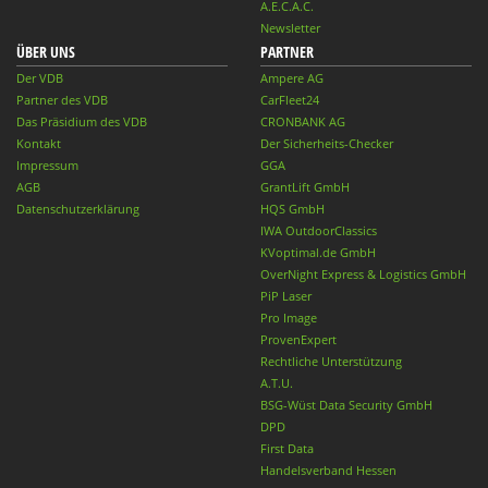
A.E.C.A.C.
Newsletter
ÜBER UNS
PARTNER
Der VDB
Ampere AG
Partner des VDB
CarFleet24
Das Präsidium des VDB
CRONBANK AG
Kontakt
Der Sicherheits-Checker
Impressum
GGA
AGB
GrantLift GmbH
Datenschutzerklärung
HQS GmbH
IWA OutdoorClassics
KVoptimal.de GmbH
OverNight Express & Logistics GmbH
PiP Laser
Pro Image
ProvenExpert
Rechtliche Unterstützung
A.T.U.
BSG-Wüst Data Security GmbH
DPD
First Data
Handelsverband Hessen