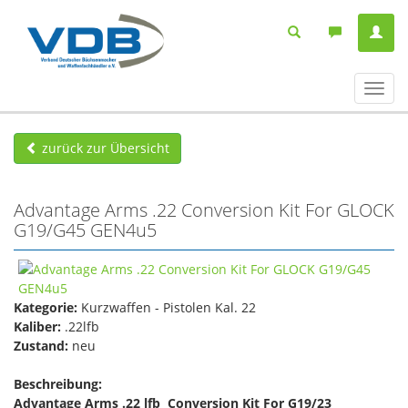
Navig
ein-/
zurück zur Übersicht
Advantage Arms .22 Conversion Kit For GLOCK
G19/G45 GEN4u5
Kategorie:
Kurzwaffen - Pistolen Kal. 22
Kaliber:
.22lfb
Zustand:
neu
Beschreibung:
Advantage Arms .22 lfb Conversion Kit For
G19/23