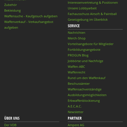
Interessenvertretung & Positionen
Zubehör
Unsere Lobbyarbeit
Bekleidung
Fachausschuss Airsoft & Paintball
Waffensuche - Kaufgesuch aufgeben
Gesetzgebung im Überblick
Waffenverkauf - Verkaufsangebot
SERVICE
aufgeben
Nachrichten
Merch-Shop
Vorteilsangebote für Mitglieder
Fortbildungsangebote
PROGUN Blog
Jobbörse und Nachfolge
Waffen-ABC
Waffenrecht
Rund um den Waffenkauf
Beschussämter
Waffensachverständige
Ausbildungsmöglichkeiten
Erbwaffenblockierung
A.E.C.A.C.
Newsletter
ÜBER UNS
PARTNER
Der VDB
Ampere AG