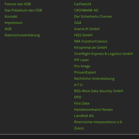
Partner des VDB
CarFleet24
Das Präsidium des VDB
CRONBANK AG
Kontakt
Der Sicherheits-Checker
Impressum
GGA
AGB
GrantLift GmbH
Datenschutzerklärung
HQS GmbH
IWA OutdoorClassics
KVoptimal.de GmbH
OverNight Express & Logistics GmbH
PiP Laser
Pro Image
ProvenExpert
Rechtliche Unterstützung
A.T.U.
BSG-Wüst Data Security GmbH
DPD
First Data
Handelsverband Hessen
Landbell AG
Rheinischer-Inkassodienst e.K.
Zukos