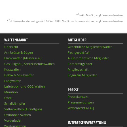
1
*
inkl. MwSt.; zzgl. Versandkosten
2
*
differenzbesteuert gemäß §25a UStG.;MwSt. nicht ausweisbar; zzgl. Versandkosten
WAFFENMARKT
MITGLIEDER
Übersicht
Ordentliche Mitglieder (Waffen-
Armbrüste & Bögen
Fachgeschäfte)
Blankwaffen (Messer u.ä.)
Außerordentliche Mitglieder
Gas-, Signal-, Schreckschusswaffen
Fördermitglieder
Kurzwaffen
Mitgliedschaft
Deko- & Salutwaffen
Login für Mitglieder
Langwaffen
Luftdruck- und CO2-Waffen
PRESSE
Munition
Pressekontakt
Optik
Pressemeldungen
Schalldämpfer
Waffenrechts-FAQ
Softairwaffen (Airsoftgun)
Ordonnanzwaffen
Vorderlader
INTERESSENVERTRETUNG
Westernwaffen