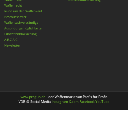
Waffenrecht
Rund um den Waffenkauf
Beschussämter
Waffensachverständige
Ausbildungsmöglichkeiten
Erbwaffenblockierung
A.E.C.A.C.
Newsletter
www.progun.de
- der Waffenmarkt von Profis für Profis
VDB @ Social-Media
Instagram
X.com
Facebook
YouTube