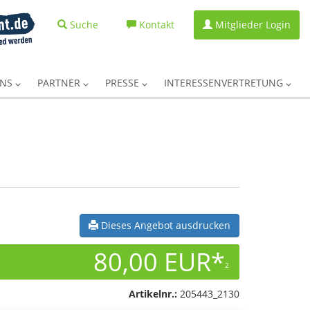
Suche
Kontakt
Mitglieder Login
UNS
PARTNER
PRESSE
INTERESSENVERTRETUNG
Dieses Angebot ausdrucken
80,00 EUR*
2
Artikelnr.:
205443_2130