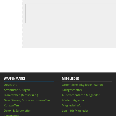
WAFFENMARKT
MITGLIEDER
Übersicht
Ordentliche Mitglieder (Waffen-
Armbrüste & Bögen
Fachgeschäfte)
Blankwaffen (Messer u.ä.)
Außerordentliche Mitglieder
Gas-, Signal-, Schreckschusswaffen
Fördermitglieder
Kurzwaffen
Mitgliedschaft
Deko- & Salutwaffen
Login für Mitglieder
Langwaffen