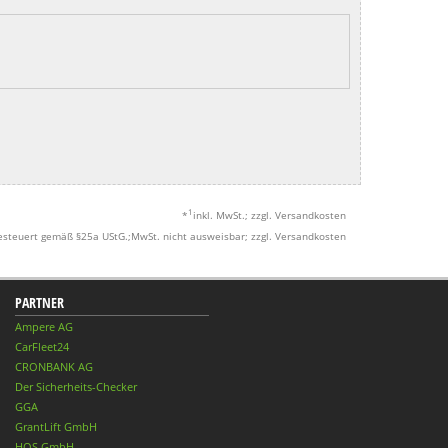
1
*
inkl. MwSt.; zzgl. Versandkosten
esteuert gemäß §25a UStG.;MwSt. nicht ausweisbar; zzgl. Versandkosten
PARTNER
Ampere AG
CarFleet24
CRONBANK AG
Der Sicherheits-Checker
GGA
GrantLift GmbH
HQS GmbH