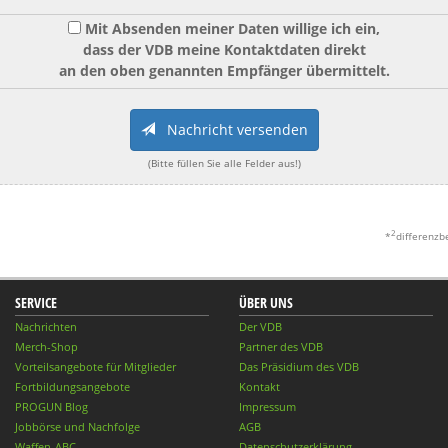
Mit Absenden meiner Daten willige ich ein,
dass der VDB meine Kontaktdaten direkt
an den oben genannten Empfänger übermittelt.
Nachricht versenden
(Bitte füllen Sie alle Felder aus!)
2
*
differenzb
SERVICE
ÜBER UNS
Nachrichten
Der VDB
Merch-Shop
Partner des VDB
Vorteilsangebote für Mitglieder
Das Präsidium des VDB
Fortbildungsangebote
Kontakt
PROGUN Blog
Impressum
Jobbörse und Nachfolge
AGB
Waffen-ABC
Datenschutzerklärung