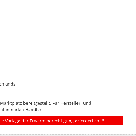
chlands.
rktplatz bereitgestellt. Für Hersteller- und
anbietenden Händler.
ie Vorlage der Erwerbsberechtigung erforderlich !!!