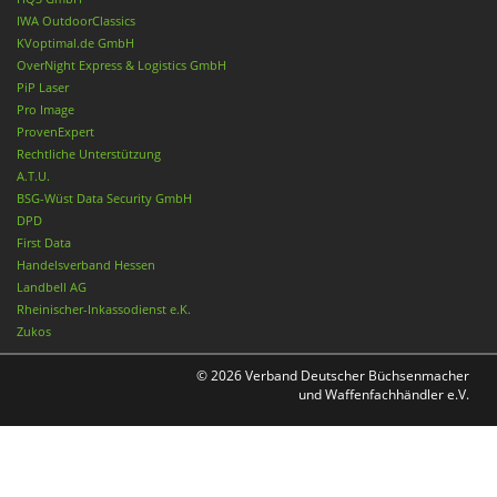
IWA OutdoorClassics
KVoptimal.de GmbH
OverNight Express & Logistics GmbH
PiP Laser
Pro Image
ProvenExpert
Rechtliche Unterstützung
A.T.U.
BSG-Wüst Data Security GmbH
DPD
First Data
Handelsverband Hessen
Landbell AG
Rheinischer-Inkassodienst e.K.
Zukos
© 2026 Verband Deutscher Büchsenmacher
und Waffenfachhändler e.V.