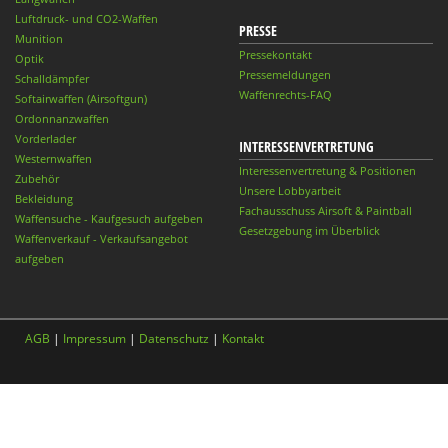
Luftdruck- und CO2-Waffen
PRESSE
Munition
Pressekontakt
Optik
Pressemeldungen
Schalldämpfer
Waffenrechts-FAQ
Softairwaffen (Airsoftgun)
Ordonnanzwaffen
Vorderlader
INTERESSENVERTRETUNG
Westernwaffen
Interessenvertretung & Positionen
Zubehör
Unsere Lobbyarbeit
Bekleidung
Fachausschuss Airsoft & Paintball
Waffensuche - Kaufgesuch aufgeben
Gesetzgebung im Überblick
Waffenverkauf - Verkaufsangebot
aufgeben
AGB
|
Impressum
|
Datenschutz
|
Kontakt