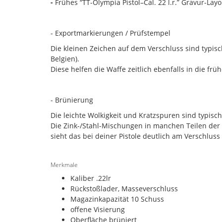
-
Frühes “TT-Olympia Pistol–Cal. 22 l.r.” Gravur-Layo
- Exportmarkierungen / Prüfstempel
Die kleinen Zeichen auf dem Verschluss sind typisc
Belgien).
Diese helfen die Waffe zeitlich ebenfalls in die fr
- Brünierung
Die leichte Wolkigkeit und Kratzspuren sind typisc
Die Zink-/Stahl-Mischungen in manchen Teilen der 
sieht das bei deiner Pistole deutlich am Verschlu
Merkmale
Kaliber .22lr
Rückstoßlader, Masseverschluss
Magazinkapazität 10 Schuss
offene Visierung
Oberfläche brüniert