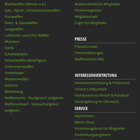
Blankwaffen (Messer u.ä.)
Außerordentliche Mitglieder
Gas-, Signal-, Schreckschusswaffen
Fördermitglieder
Kurzwaffen
Mitgliedschaft
Deko- & Salutwaffen
Login für Mitglieder
Langwaffen
Luftdruck- und CO2-Waffen
PRESSE
Munition
Pressekontakt
Optik
Pressemeldungen
Schalldämpfer
Waffenrechts-FAQ
Softairwaffen (Airsoftgun)
Ordonnanzwaffen
Vorderlader
INTERESSENVERTRETUNG
Westernwaffen
Interessenvertretung & Positionen
Zubehör
Unsere Lobbyarbeit
Bekleidung
Fachausschuss Airsoft & Paintball
Waffensuche - Kaufgesuch aufgeben
Gesetzgebung im Überblick
Waffenverkauf - Verkaufsangebot
SERVICE
aufgeben
Nachrichten
Merch-Shop
Vorteilsangebote für Mitglieder
Fortbildungsangebote