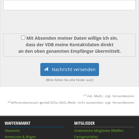
Mit Absenden meiner Daten willige ich ein,
dass der VDB meine Kontaktdaten direkt
an den oben genannten Empfänger übermittelt.
Nachricht versenden
(Bitte füllen Sie alle Felder aus!)
1
*
inkl. MwSt.; zzgl. Versandkosten
2
*
differenzbesteuert gemäß §25a UStG.;MwSt. nicht ausweisbar; zzgl. Versandkosten
WAFFENMARKT
MITGLIEDER
Übersicht
Ordentliche Mitglieder (Waffen-
Armbrüste & Bögen
Fachgeschäfte)