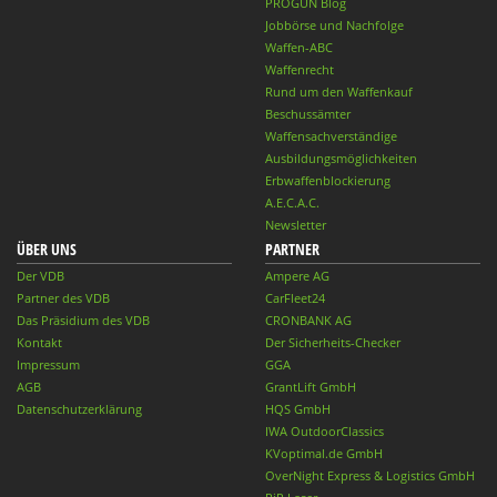
PROGUN Blog
Jobbörse und Nachfolge
Waffen-ABC
Waffenrecht
Rund um den Waffenkauf
Beschussämter
Waffensachverständige
Ausbildungsmöglichkeiten
Erbwaffenblockierung
A.E.C.A.C.
Newsletter
ÜBER UNS
PARTNER
Der VDB
Ampere AG
Partner des VDB
CarFleet24
Das Präsidium des VDB
CRONBANK AG
Kontakt
Der Sicherheits-Checker
Impressum
GGA
AGB
GrantLift GmbH
Datenschutzerklärung
HQS GmbH
IWA OutdoorClassics
KVoptimal.de GmbH
OverNight Express & Logistics GmbH