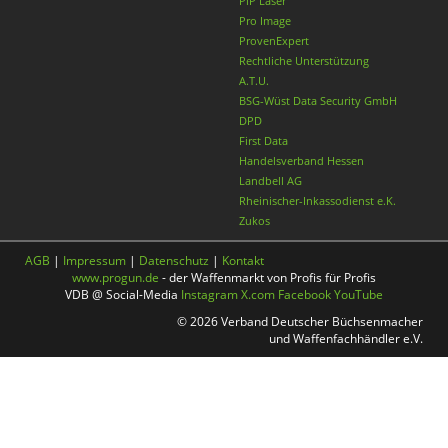
PiP Laser
Pro Image
ProvenExpert
Rechtliche Unterstützung
A.T.U.
BSG-Wüst Data Security GmbH
DPD
First Data
Handelsverband Hessen
Landbell AG
Rheinischer-Inkassodienst e.K.
Zukos
AGB
|
Impressum
|
Datenschutz
|
Kontakt
www.progun.de
- der Waffenmarkt von Profis für Profis
VDB @ Social-Media
Instagram
X.com
Facebook
YouTube
© 2026 Verband Deutscher Büchsenmacher
und Waffenfachhändler e.V.
Nach oben