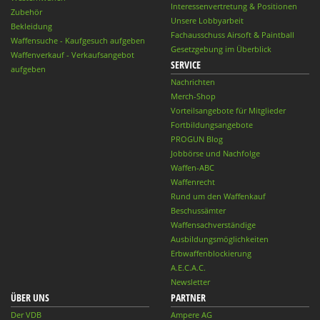
Interessenvertretung & Positionen
Zubehör
Unsere Lobbyarbeit
Bekleidung
Fachausschuss Airsoft & Paintball
Waffensuche - Kaufgesuch aufgeben
Gesetzgebung im Überblick
Waffenverkauf - Verkaufsangebot
SERVICE
aufgeben
Nachrichten
Merch-Shop
Vorteilsangebote für Mitglieder
Fortbildungsangebote
PROGUN Blog
Jobbörse und Nachfolge
Waffen-ABC
Waffenrecht
Rund um den Waffenkauf
Beschussämter
Waffensachverständige
Ausbildungsmöglichkeiten
Erbwaffenblockierung
A.E.C.A.C.
Newsletter
ÜBER UNS
PARTNER
Der VDB
Ampere AG