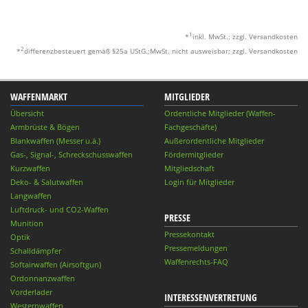
1
*
inkl. MwSt.; zzgl. Versandkosten
2
*
differenzbesteuert gemäß §25a UStG.;MwSt. nicht ausweisbar; zzgl. Versandkosten
WAFFENMARKT
MITGLIEDER
Übersicht
Ordentliche Mitglieder (Waffen-
Armbrüste & Bögen
Fachgeschäfte)
Blankwaffen (Messer u.ä.)
Außerordentliche Mitglieder
Gas-, Signal-, Schreckschusswaffen
Fördermitglieder
Kurzwaffen
Mitgliedschaft
Deko- & Salutwaffen
Login für Mitglieder
Langwaffen
Luftdruck- und CO2-Waffen
PRESSE
Munition
Pressekontakt
Optik
Pressemeldungen
Schalldämpfer
Waffenrechts-FAQ
Softairwaffen (Airsoftgun)
Ordonnanzwaffen
Vorderlader
INTERESSENVERTRETUNG
Westernwaffen