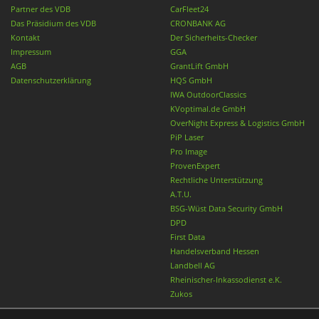
Partner des VDB
CarFleet24
Das Präsidium des VDB
CRONBANK AG
Kontakt
Der Sicherheits-Checker
Impressum
GGA
AGB
GrantLift GmbH
Datenschutzerklärung
HQS GmbH
IWA OutdoorClassics
KVoptimal.de GmbH
OverNight Express & Logistics GmbH
PiP Laser
Pro Image
ProvenExpert
Rechtliche Unterstützung
A.T.U.
BSG-Wüst Data Security GmbH
DPD
First Data
Handelsverband Hessen
Landbell AG
Rheinischer-Inkassodienst e.K.
Zukos