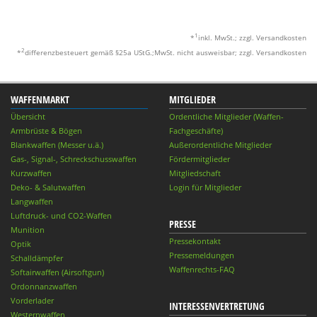
1
*
inkl. MwSt.; zzgl. Versandkosten
2
*
differenzbesteuert gemäß §25a UStG.;MwSt. nicht ausweisbar; zzgl. Versandkosten
WAFFENMARKT
MITGLIEDER
Übersicht
Ordentliche Mitglieder (Waffen-
Armbrüste & Bögen
Fachgeschäfte)
Blankwaffen (Messer u.ä.)
Außerordentliche Mitglieder
Gas-, Signal-, Schreckschusswaffen
Fördermitglieder
Kurzwaffen
Mitgliedschaft
Deko- & Salutwaffen
Login für Mitglieder
Langwaffen
Luftdruck- und CO2-Waffen
PRESSE
Munition
Pressekontakt
Optik
Pressemeldungen
Schalldämpfer
Waffenrechts-FAQ
Softairwaffen (Airsoftgun)
Ordonnanzwaffen
Vorderlader
INTERESSENVERTRETUNG
Westernwaffen