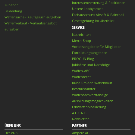
Interessenvertretung & Positionen
Zubehör
Unsere Lobbyarbeit
Bekleidung
Fachausschuss Airsoft & Paintball
Waffensuche - Kaufgesuch aufgeben
Gesetzgebung im Überblick
Waffenverkauf - Verkaufsangebot
SERVICE
aufgeben
Nachrichten
Merch-Shop
Vorteilsangebote für Mitglieder
Fortbildungsangebote
PROGUN Blog
Jobbörse und Nachfolge
Waffen-ABC
Waffenrecht
Rund um den Waffenkauf
Beschussämter
Waffensachverständige
Ausbildungsmöglichkeiten
Erbwaffenblockierung
A.E.C.A.C.
Newsletter
ÜBER UNS
PARTNER
Der VDB
Ampere AG