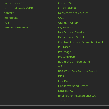
Partner des VDB
CarFleet24
Das Präsidium des VDB
CRONBANK AG
Kontakt
Der Sicherheits-Checker
Impressum
GGA
AGB
GrantLift GmbH
Datenschutzerklärung
HQS GmbH
IWA OutdoorClassics
KVoptimal.de GmbH
OverNight Express & Logistics GmbH
PiP Laser
Pro Image
ProvenExpert
Rechtliche Unterstützung
A.T.U.
BSG-Wüst Data Security GmbH
DPD
First Data
Handelsverband Hessen
Landbell AG
Rheinischer-Inkassodienst e.K.
Zukos