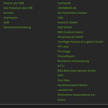
Partner des VDB
CarFleet24
Das Präsidium des VDB
CRONBANK AG
Kontakt
Der Sicherheits-Checker
Impressum
GGA
AGB
GrantLift GmbH
Datenschutzerklärung
HQS GmbH
IWA OutdoorClassics
KVoptimal.de GmbH
OverNight Express & Logistics GmbH
PiP Laser
Pro Image
ProvenExpert
Rechtliche Unterstützung
A.T.U.
BSG-Wüst Data Security GmbH
DPD
First Data
Handelsverband Hessen
Landbell AG
Rheinischer-Inkassodienst e.K.
Zukos