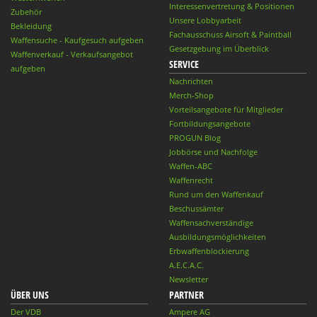
Interessenvertretung & Positionen
Zubehör
Unsere Lobbyarbeit
Bekleidung
Fachausschuss Airsoft & Paintball
Waffensuche - Kaufgesuch aufgeben
Gesetzgebung im Überblick
Waffenverkauf - Verkaufsangebot
SERVICE
aufgeben
Nachrichten
Merch-Shop
Vorteilsangebote für Mitglieder
Fortbildungsangebote
PROGUN Blog
Jobbörse und Nachfolge
Waffen-ABC
Waffenrecht
Rund um den Waffenkauf
Beschussämter
Waffensachverständige
Ausbildungsmöglichkeiten
Erbwaffenblockierung
A.E.C.A.C.
Newsletter
ÜBER UNS
PARTNER
Der VDB
Ampere AG