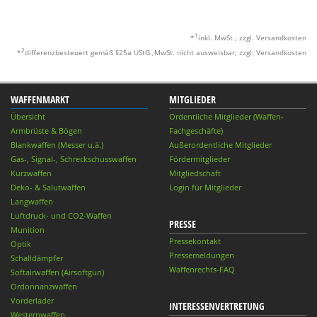
1
*
inkl. MwSt.; zzgl. Versandkosten
2
*
differenzbesteuert gemäß §25a UStG.;MwSt. nicht ausweisbar; zzgl. Versandkosten
WAFFENMARKT
MITGLIEDER
Übersicht
Ordentliche Mitglieder (Waffen-
Armbrüste & Bögen
Fachgeschäfte)
Blankwaffen (Messer u.ä.)
Außerordentliche Mitglieder
Gas-, Signal-, Schreckschusswaffen
Fördermitglieder
Kurzwaffen
Mitgliedschaft
Deko- & Salutwaffen
Login für Mitglieder
Langwaffen
Luftdruck- und CO2-Waffen
PRESSE
Munition
Pressekontakt
Optik
Pressemeldungen
Schalldämpfer
Waffenrechts-FAQ
Softairwaffen (Airsoftgun)
Ordonnanzwaffen
Vorderlader
INTERESSENVERTRETUNG
Westernwaffen