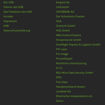
Der VDB
Ampere AG
Partner des VDB
CarFleet24
Das Präsidium des VDB
CRONBANK AG
Kontakt
Der Sicherheits-Checker
Impressum
GGA
AGB
GrantLift GmbH
Datenschutzerklärung
HQS GmbH
IWA OutdoorClassics
KVoptimal.de GmbH
OverNight Express & Logistics GmbH
PiP Laser
Pro Image
ProvenExpert
Rechtliche Unterstützung
A.T.U.
BSG-Wüst Data Security GmbH
DPD
First Data
Handelsverband Hessen
Landbell AG
Rheinischer-Inkassodienst e.K.
Zukos