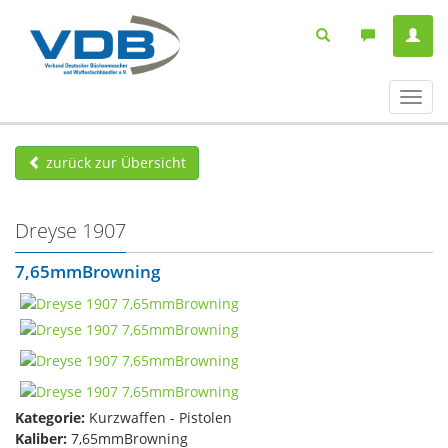
Navig
ein-/
zurück zur Übersicht
Dreyse 1907
7,65mmBrowning
Kategorie:
Kurzwaffen - Pistolen
Kaliber:
7,65mmBrowning