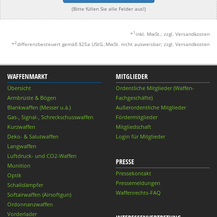
(Bitte füllen Sie alle Felder aus!)
1
*
inkl. MwSt.; zzgl. Versandkosten
2
*
differenzbesteuert gemäß §25a UStG.;MwSt. nicht ausweisbar; zzgl. Versandkosten
WAFFENMARKT
MITGLIEDER
Übersicht
Ordentliche Mitglieder (Waffen-
Armbrüste & Bögen
Fachgeschäfte)
Blankwaffen (Messer u.ä.)
Außerordentliche Mitglieder
Gas-, Signal-, Schreckschusswaffen
Fördermitglieder
Kurzwaffen
Mitgliedschaft
Deko- & Salutwaffen
Login für Mitglieder
Langwaffen
Luftdruck- und CO2-Waffen
PRESSE
Munition
Pressekontakt
Optik
Pressemeldungen
Schalldämpfer
Waffenrechts-FAQ
Softairwaffen (Airsoftgun)
Ordonnanzwaffen
Vorderlader