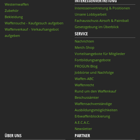
INTERESSENVERTRETUNG
Westernwaffen
Interessenvertretung & Positionen
Zubehör
Unsere Lobbyarbeit
Bekleidung
Fachausschuss Airsoft & Paintball
Waffensuche - Kaufgesuch aufgeben
Gesetzgebung im Überblick
Waffenverkauf - Verkaufsangebot
SERVICE
aufgeben
Nachrichten
Merch-Shop
Vorteilsangebote für Mitglieder
Fortbildungsangebote
PROGUN Blog
Jobbörse und Nachfolge
Waffen-ABC
Waffenrecht
Rund um den Waffenkauf
Beschussämter
Waffensachverständige
Ausbildungsmöglichkeiten
Erbwaffenblockierung
A.E.C.A.C.
Newsletter
ÜBER UNS
PARTNER