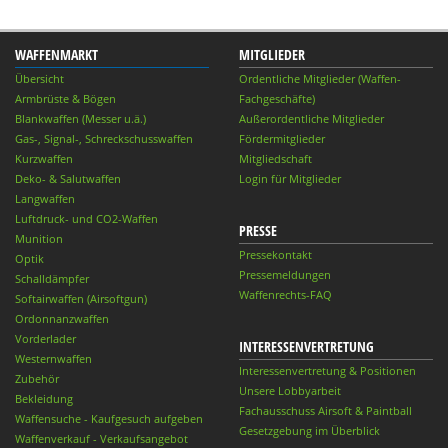
WAFFENMARKT
MITGLIEDER
Übersicht
Ordentliche Mitglieder (Waffen-
Armbrüste & Bögen
Fachgeschäfte)
Blankwaffen (Messer u.ä.)
Außerordentliche Mitglieder
Gas-, Signal-, Schreckschusswaffen
Fördermitglieder
Kurzwaffen
Mitgliedschaft
Deko- & Salutwaffen
Login für Mitglieder
Langwaffen
Luftdruck- und CO2-Waffen
PRESSE
Munition
Pressekontakt
Optik
Pressemeldungen
Schalldämpfer
Waffenrechts-FAQ
Softairwaffen (Airsoftgun)
Ordonnanzwaffen
Vorderlader
INTERESSENVERTRETUNG
Westernwaffen
Interessenvertretung & Positionen
Zubehör
Unsere Lobbyarbeit
Bekleidung
Fachausschuss Airsoft & Paintball
Waffensuche - Kaufgesuch aufgeben
Gesetzgebung im Überblick
Waffenverkauf - Verkaufsangebot