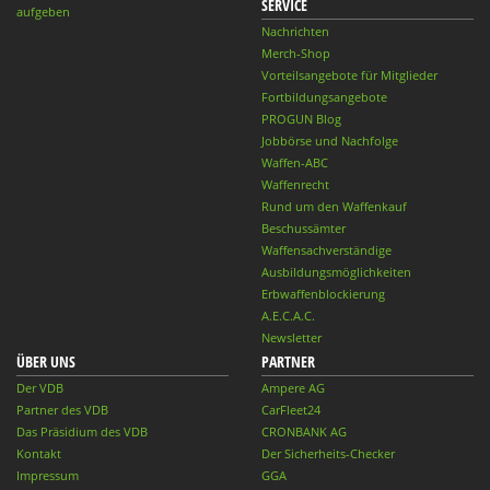
SERVICE
aufgeben
Nachrichten
Merch-Shop
Vorteilsangebote für Mitglieder
Fortbildungsangebote
PROGUN Blog
Jobbörse und Nachfolge
Waffen-ABC
Waffenrecht
Rund um den Waffenkauf
Beschussämter
Waffensachverständige
Ausbildungsmöglichkeiten
Erbwaffenblockierung
A.E.C.A.C.
Newsletter
ÜBER UNS
PARTNER
Der VDB
Ampere AG
Partner des VDB
CarFleet24
Das Präsidium des VDB
CRONBANK AG
Kontakt
Der Sicherheits-Checker
Impressum
GGA