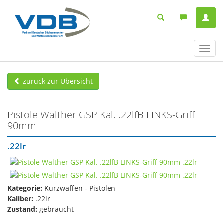
Navig
ein-/
zurück zur Übersicht
Pistole Walther GSP Kal. .22lfB LINKS-Griff
90mm
.22lr
Kategorie:
Kurzwaffen - Pistolen
Kaliber:
.22lr
Zustand:
gebraucht