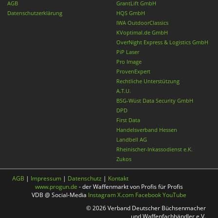
AGB
GrantLift GmbH
Datenschutzerklärung
HQS GmbH
IWA OutdoorClassics
KVoptimal.de GmbH
OverNight Express & Logistics GmbH
PiP Laser
Pro Image
ProvenExpert
Rechtliche Unterstützung
A.T.U.
BSG-Wüst Data Security GmbH
DPD
First Data
Handelsverband Hessen
Landbell AG
Rheinischer-Inkassodienst e.K.
Zukos
AGB
|
Impressum
|
Datenschutz
|
Kontakt
www.progun.de
- der Waffenmarkt von Profis für Profis
VDB @ Social-Media
Instagram
X.com
Facebook
YouTube
© 2026 Verband Deutscher Büchsenmacher
und Waffenfachhändler e.V.