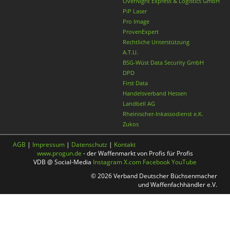
OverNight Express & Logistics GmbH
PiP Laser
Pro Image
ProvenExpert
Rechtliche Unterstützung
A.T.U.
BSG-Wüst Data Security GmbH
DPD
First Data
Handelsverband Hessen
Landbell AG
Rheinischer-Inkassodienst e.K.
Zukos
AGB
|
Impressum
|
Datenschutz
|
Kontakt
www.progun.de
- der Waffenmarkt von Profis für Profis
VDB @ Social-Media
Instagram
X.com
Facebook
YouTube
© 2026 Verband Deutscher Büchsenmacher
und Waffenfachhändler e.V.