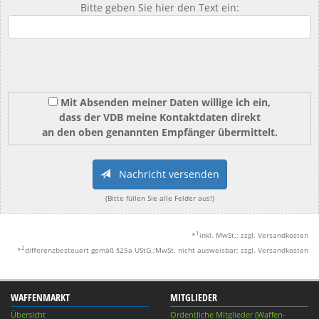
Bitte geben Sie hier den Text ein:
Mit Absenden meiner Daten willige ich ein,
dass der VDB meine Kontaktdaten direkt
an den oben genannten Empfänger übermittelt.
Nachricht versenden
(Bitte füllen Sie alle Felder aus!)
1
*
inkl. MwSt.; zzgl. Versandkosten
2
*
differenzbesteuert gemäß §25a UStG.;MwSt. nicht ausweisbar; zzgl. Versandkosten
WAFFENMARKT
MITGLIEDER
Übersicht
Ordentliche Mitglieder (Waffen-