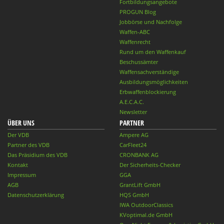
Fortbildungsangebote
PROGUN Blog
Jobbörse und Nachfolge
Waffen-ABC
Waffenrecht
Rund um den Waffenkauf
Beschussämter
Waffensachverständige
Ausbildungsmöglichkeiten
Erbwaffenblockierung
A.E.C.A.C.
Newsletter
ÜBER UNS
PARTNER
Der VDB
Ampere AG
Partner des VDB
CarFleet24
Das Präsidium des VDB
CRONBANK AG
Kontakt
Der Sicherheits-Checker
Impressum
GGA
AGB
GrantLift GmbH
Datenschutzerklärung
HQS GmbH
IWA OutdoorClassics
KVoptimal.de GmbH