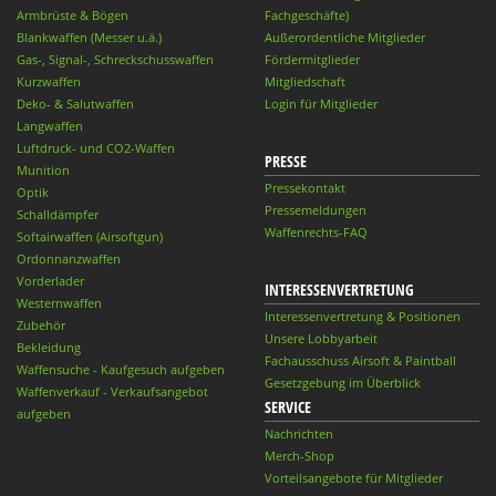
Armbrüste & Bögen
Fachgeschäfte)
Blankwaffen (Messer u.ä.)
Außerordentliche Mitglieder
Gas-, Signal-, Schreckschusswaffen
Fördermitglieder
Kurzwaffen
Mitgliedschaft
Deko- & Salutwaffen
Login für Mitglieder
Langwaffen
Luftdruck- und CO2-Waffen
PRESSE
Munition
Pressekontakt
Optik
Pressemeldungen
Schalldämpfer
Waffenrechts-FAQ
Softairwaffen (Airsoftgun)
Ordonnanzwaffen
Vorderlader
INTERESSENVERTRETUNG
Westernwaffen
Interessenvertretung & Positionen
Zubehör
Unsere Lobbyarbeit
Bekleidung
Fachausschuss Airsoft & Paintball
Waffensuche - Kaufgesuch aufgeben
Gesetzgebung im Überblick
Waffenverkauf - Verkaufsangebot
SERVICE
aufgeben
Nachrichten
Merch-Shop
Vorteilsangebote für Mitglieder