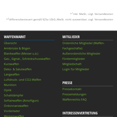
1
*
inkl. MwSt.; zzgl. Versandkosten
2
*
differenzbesteuert gemäß §25a UStG.;MwSt. nicht ausweisbar; zzgl. Versandkosten
WAFFENMARKT
MITGLIEDER
Übersicht
Ordentliche Mitglieder (Waffen-
Armbrüste & Bögen
Fachgeschäfte)
Blankwaffen (Messer u.ä.)
Außerordentliche Mitglieder
Gas-, Signal-, Schreckschusswaffen
Fördermitglieder
Kurzwaffen
Mitgliedschaft
Deko- & Salutwaffen
Login für Mitglieder
Langwaffen
Luftdruck- und CO2-Waffen
PRESSE
Munition
Pressekontakt
Optik
Pressemeldungen
Schalldämpfer
Waffenrechts-FAQ
Softairwaffen (Airsoftgun)
Ordonnanzwaffen
Vorderlader
INTERESSENVERTRETUNG
Westernwaffen