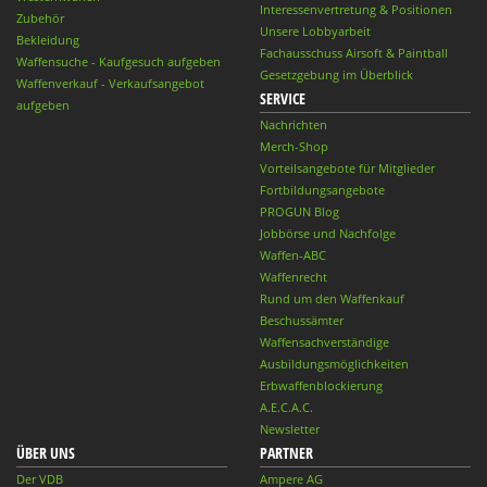
Interessenvertretung & Positionen
Zubehör
Unsere Lobbyarbeit
Bekleidung
Fachausschuss Airsoft & Paintball
Waffensuche - Kaufgesuch aufgeben
Gesetzgebung im Überblick
Waffenverkauf - Verkaufsangebot
SERVICE
aufgeben
Nachrichten
Merch-Shop
Vorteilsangebote für Mitglieder
Fortbildungsangebote
PROGUN Blog
Jobbörse und Nachfolge
Waffen-ABC
Waffenrecht
Rund um den Waffenkauf
Beschussämter
Waffensachverständige
Ausbildungsmöglichkeiten
Erbwaffenblockierung
A.E.C.A.C.
Newsletter
ÜBER UNS
PARTNER
Der VDB
Ampere AG