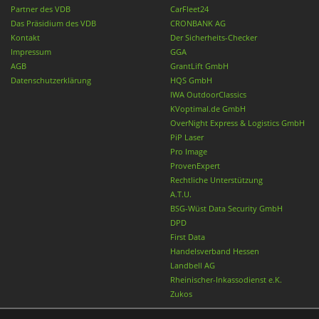
Partner des VDB
CarFleet24
Das Präsidium des VDB
CRONBANK AG
Kontakt
Der Sicherheits-Checker
Impressum
GGA
AGB
GrantLift GmbH
Datenschutzerklärung
HQS GmbH
IWA OutdoorClassics
KVoptimal.de GmbH
OverNight Express & Logistics GmbH
PiP Laser
Pro Image
ProvenExpert
Rechtliche Unterstützung
A.T.U.
BSG-Wüst Data Security GmbH
DPD
First Data
Handelsverband Hessen
Landbell AG
Rheinischer-Inkassodienst e.K.
Zukos