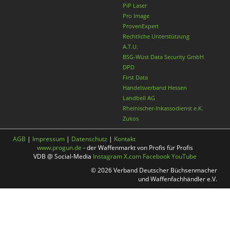
PiP Laser
Pro Image
ProvenExpert
Rechtliche Unterstützung
A.T.U.
BSG-Wüst Data Security GmbH
DPD
First Data
Handelsverband Hessen
Landbell AG
Rheinischer-Inkassodienst e.K.
Zukos
AGB
|
Impressum
|
Datenschutz
|
Kontakt
www.progun.de
- der Waffenmarkt von Profis für Profis
VDB @ Social-Media
Instagram
X.com
Facebook
YouTube
© 2026 Verband Deutscher Büchsenmacher
und Waffenfachhändler e.V.
Nach oben