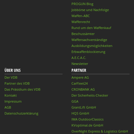
PROGUN Blog
Jobbörse und Nachfolge
Waffen-ABC
Waffenrecht
Rund um den Waffenkauf
Beschussämter
Waffensachverständige
Ausbildungsmöglichkeiten
Erbwaffenblockierung
A.E.C.A.C.
Newsletter
ÜBER UNS
PARTNER
Der VDB
Ampere AG
Partner des VDB
CarFleet24
Das Präsidium des VDB
CRONBANK AG
Kontakt
Der Sicherheits-Checker
Impressum
GGA
AGB
GrantLift GmbH
Datenschutzerklärung
HQS GmbH
IWA OutdoorClassics
KVoptimal.de GmbH
OverNight Express & Logistics GmbH