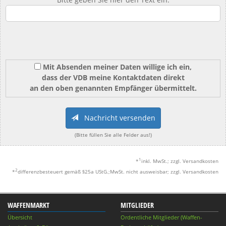
Mit Absenden meiner Daten willige ich ein,
dass der VDB meine Kontaktdaten direkt
an den oben genannten Empfänger übermittelt.
Nachricht versenden
(Bitte füllen Sie alle Felder aus!)
1
*
inkl. MwSt.; zzgl. Versandkosten
2
*
differenzbesteuert gemäß §25a UStG.;MwSt. nicht ausweisbar; zzgl. Versandkosten
WAFFENMARKT
MITGLIEDER
Übersicht
Ordentliche Mitglieder (Waffen-