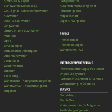
Armbrüste & Bögen
Fachgeschäfte)
Blankwaffen (Messer u.ä.)
Außerordentliche Mitglieder
Gas-, Signal-, Schreckschusswaffen
Fördermitglieder
Kurzwaffen
Mitgliedschaft
Deko- & Salutwaffen
Login für Mitglieder
Langwaffen
Luftdruck- und CO2-Waffen
PRESSE
Munition
Pressekontakt
Optik
Pressemeldungen
Schalldämpfer
Waffenrechts-FAQ
Softairwaffen (Airsoftgun)
Ordonnanzwaffen
Vorderlader
INTERESSENVERTRETUNG
Westernwaffen
Interessenvertretung & Positionen
Zubehör
Unsere Lobbyarbeit
Bekleidung
Fachausschuss Airsoft & Paintball
Waffensuche - Kaufgesuch aufgeben
Gesetzgebung im Überblick
Waffenverkauf - Verkaufsangebot
SERVICE
aufgeben
Nachrichten
Merch-Shop
Vorteilsangebote für Mitglieder
Fortbildungsangebote