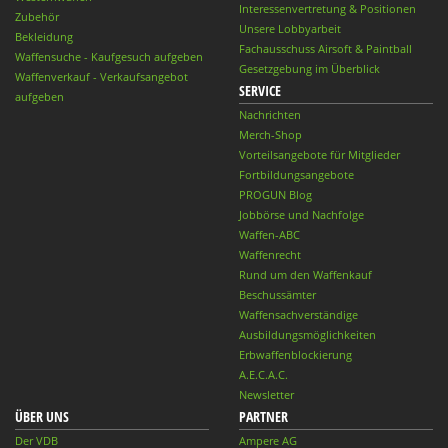
Interessenvertretung & Positionen
Zubehör
Unsere Lobbyarbeit
Bekleidung
Fachausschuss Airsoft & Paintball
Waffensuche - Kaufgesuch aufgeben
Gesetzgebung im Überblick
Waffenverkauf - Verkaufsangebot
SERVICE
aufgeben
Nachrichten
Merch-Shop
Vorteilsangebote für Mitglieder
Fortbildungsangebote
PROGUN Blog
Jobbörse und Nachfolge
Waffen-ABC
Waffenrecht
Rund um den Waffenkauf
Beschussämter
Waffensachverständige
Ausbildungsmöglichkeiten
Erbwaffenblockierung
A.E.C.A.C.
Newsletter
ÜBER UNS
PARTNER
Der VDB
Ampere AG