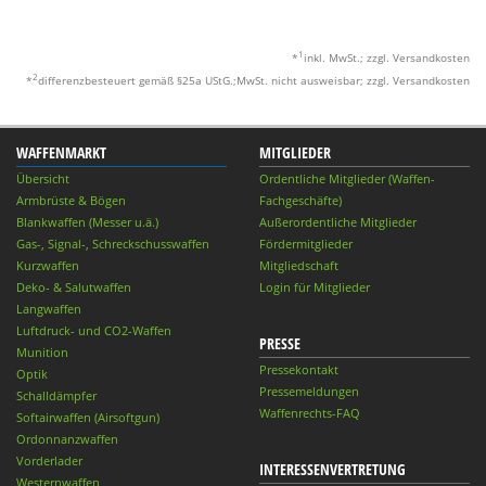
1
*
inkl. MwSt.; zzgl. Versandkosten
2
*
differenzbesteuert gemäß §25a UStG.;MwSt. nicht ausweisbar; zzgl. Versandkosten
WAFFENMARKT
MITGLIEDER
Übersicht
Ordentliche Mitglieder (Waffen-
Armbrüste & Bögen
Fachgeschäfte)
Blankwaffen (Messer u.ä.)
Außerordentliche Mitglieder
Gas-, Signal-, Schreckschusswaffen
Fördermitglieder
Kurzwaffen
Mitgliedschaft
Deko- & Salutwaffen
Login für Mitglieder
Langwaffen
Luftdruck- und CO2-Waffen
PRESSE
Munition
Pressekontakt
Optik
Pressemeldungen
Schalldämpfer
Waffenrechts-FAQ
Softairwaffen (Airsoftgun)
Ordonnanzwaffen
Vorderlader
INTERESSENVERTRETUNG
Westernwaffen