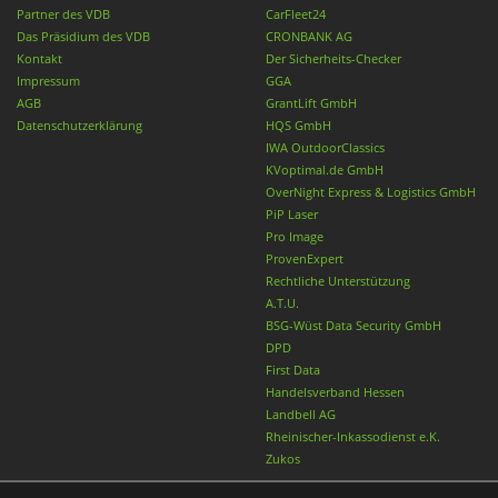
Partner des VDB
CarFleet24
Das Präsidium des VDB
CRONBANK AG
Kontakt
Der Sicherheits-Checker
Impressum
GGA
AGB
GrantLift GmbH
Datenschutzerklärung
HQS GmbH
IWA OutdoorClassics
KVoptimal.de GmbH
OverNight Express & Logistics GmbH
PiP Laser
Pro Image
ProvenExpert
Rechtliche Unterstützung
A.T.U.
BSG-Wüst Data Security GmbH
DPD
First Data
Handelsverband Hessen
Landbell AG
Rheinischer-Inkassodienst e.K.
Zukos