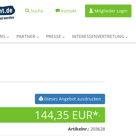
Suche
Kontakt
Mitglieder Login
UNS
PARTNER
PRESSE
INTERESSENVERTRETUNG
Dieses Angebot ausdrucken
144,35 EUR*
1
Artikelnr.:
203628