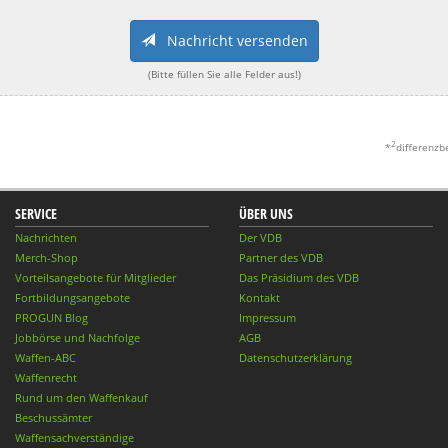
Nachricht versenden
(Bitte füllen Sie alle Felder aus!)
2
*
differenzb
SERVICE
ÜBER UNS
Nachrichten
Der VDB
Merch-Shop
Partner des VDB
Vorteilsangebote für Mitglieder
Das Präsidium des VDB
Fortbildungsangebote
Kontakt
PROGUN Blog
Impressum
Jobbörse und Nachfolge
AGB
Waffen-ABC
Datenschutzerklärung
Waffenrecht
Rund um den Waffenkauf
Beschussämter
Waffensachverständige