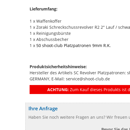
Lieferumfang:
1 x Waffenkoffer
1 x Zoraki Schreckschussrevolver R2 2" Lauf / schw
1 x Reinigungsbürste
1 x Abschussbecher
1 x
50 shoot-club Platzpatronen 9mm R.K.
Produktsicherheitshinweise:
Hersteller des Artikels SC Revolver Platzpatronen: 
GERMANY, E-Mail: service@shoot-club.de
ACHTUNG:
Zum Kauf dieses Produkts ist d
Ihre Anfrage
Haben Sie noch weitere Fragen an uns? Wir freuen u
Bevor Sie das