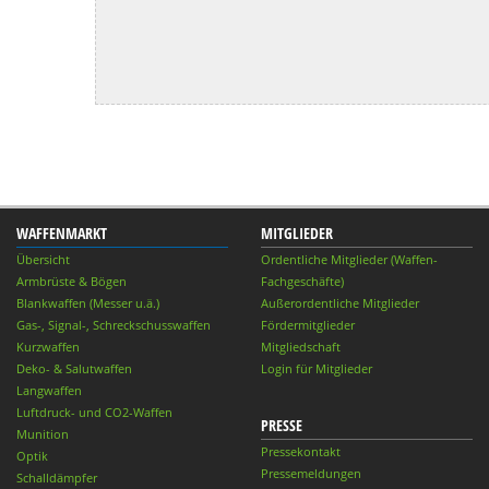
WAFFENMARKT
MITGLIEDER
Übersicht
Ordentliche Mitglieder (Waffen-
Armbrüste & Bögen
Fachgeschäfte)
Blankwaffen (Messer u.ä.)
Außerordentliche Mitglieder
Gas-, Signal-, Schreckschusswaffen
Fördermitglieder
Kurzwaffen
Mitgliedschaft
Deko- & Salutwaffen
Login für Mitglieder
Langwaffen
Luftdruck- und CO2-Waffen
PRESSE
Munition
Pressekontakt
Optik
Pressemeldungen
Schalldämpfer