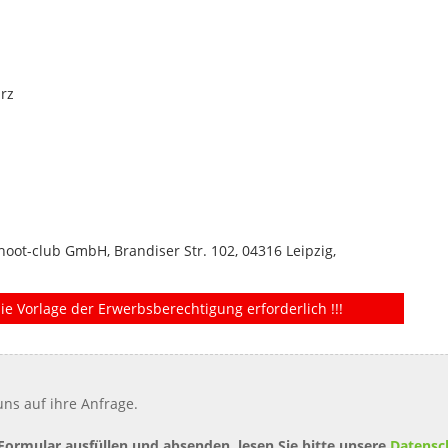
arz
shoot-club GmbH, Brandiser Str. 102, 04316 Leipzig,
ie Vorlage der Erwerbsberechtigung erforderlich !!!
ns auf ihre Anfrage.
 Formular ausfüllen und absenden, lesen Sie bitte unsere
Datensc