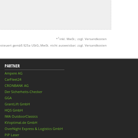
1
*
inkl. MwSt.; zzgl. Versandkosten
esteuert gemäß §25a UStG.;MwSt. nicht ausweisbar; zzgl. Versandkosten
PARTNER
Ampere AG
CarFleet24
CRONBANK AG
Der Sicherheits-Checker
GGA
GrantLift GmbH
HQS GmbH
IWA OutdoorClassics
KVoptimal.de GmbH
OverNight Express & Logistics GmbH
PiP Laser