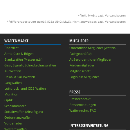
1
*
inkl. MwSt.; zzgl. Versandkosten
2
*
differenzbesteuert gemäß §25a UStG.;MwSt. nicht ausweisbar; zzgl. Versandkosten
WAFFENMARKT
MITGLIEDER
Übersicht
Ordentliche Mitglieder (Waffen-
Armbrüste & Bögen
Fachgeschäfte)
Blankwaffen (Messer u.ä.)
Außerordentliche Mitglieder
Gas-, Signal-, Schreckschusswaffen
Fördermitglieder
Kurzwaffen
Mitgliedschaft
Deko- & Salutwaffen
Login für Mitglieder
Langwaffen
Luftdruck- und CO2-Waffen
PRESSE
Munition
Pressekontakt
Optik
Pressemeldungen
Schalldämpfer
Waffenrechts-FAQ
Softairwaffen (Airsoftgun)
Ordonnanzwaffen
Vorderlader
INTERESSENVERTRETUNG
Westernwaffen