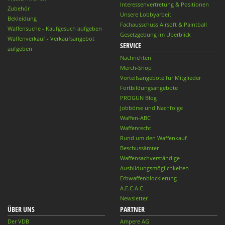
Interessenvertretung & Positionen
Zubehör
Unsere Lobbyarbeit
Bekleidung
Fachausschuss Airsoft & Paintball
Waffensuche - Kaufgesuch aufgeben
Gesetzgebung im Überblick
Waffenverkauf - Verkaufsangebot
SERVICE
aufgeben
Nachrichten
Merch-Shop
Vorteilsangebote für Mitglieder
Fortbildungsangebote
PROGUN Blog
Jobbörse und Nachfolge
Waffen-ABC
Waffenrecht
Rund um den Waffenkauf
Beschussämter
Waffensachverständige
Ausbildungsmöglichkeiten
Erbwaffenblockierung
A.E.C.A.C.
Newsletter
ÜBER UNS
PARTNER
Der VDB
Ampere AG