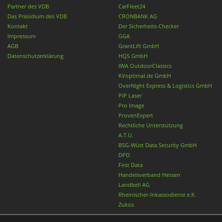
Partner des VDB
CarFleet24
Das Präsidium des VDB
CRONBANK AG
Kontakt
Der Sicherheits-Checker
Impressum
GGA
AGB
GrantLift GmbH
Datenschutzerklärung
HQS GmbH
IWA OutdoorClassics
KVoptimal.de GmbH
OverNight Express & Logistics GmbH
PiP Laser
Pro Image
ProvenExpert
Rechtliche Unterstützung
A.T.U.
BSG-Wüst Data Security GmbH
DPD
First Data
Handelsverband Hessen
Landbell AG
Rheinischer-Inkassodienst e.K.
Zukos