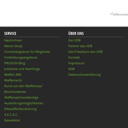
2
*
differenzb
SERVICE
ÜBER UNS
Nachrichten
Der VDB
Merch-Shop
Partner des VDB
Vorteilsangebote für Mitglieder
Das Präsidium des VDB
Fortbildungsangebote
Kontakt
PROGUN Blog
Impressum
Jobbörse und Nachfolge
AGB
Waffen-ABC
Datenschutzerklärung
Waffenrecht
Rund um den Waffenkauf
Beschussämter
Waffensachverständige
Ausbildungsmöglichkeiten
Erbwaffenblockierung
A.E.C.A.C.
Newsletter