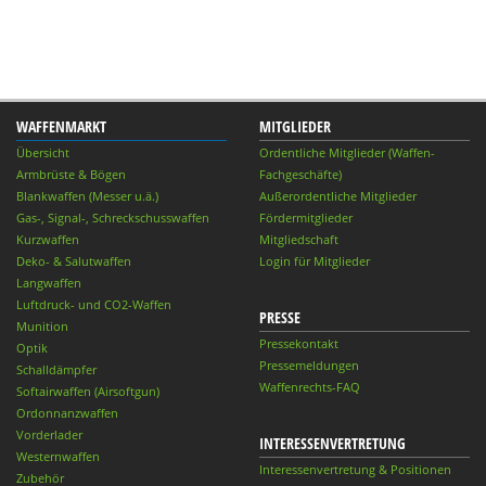
WAFFENMARKT
MITGLIEDER
Übersicht
Ordentliche Mitglieder (Waffen-
Armbrüste & Bögen
Fachgeschäfte)
Blankwaffen (Messer u.ä.)
Außerordentliche Mitglieder
Gas-, Signal-, Schreckschusswaffen
Fördermitglieder
Kurzwaffen
Mitgliedschaft
Deko- & Salutwaffen
Login für Mitglieder
Langwaffen
Luftdruck- und CO2-Waffen
PRESSE
Munition
Pressekontakt
Optik
Pressemeldungen
Schalldämpfer
Waffenrechts-FAQ
Softairwaffen (Airsoftgun)
Ordonnanzwaffen
Vorderlader
INTERESSENVERTRETUNG
Westernwaffen
Interessenvertretung & Positionen
Zubehör