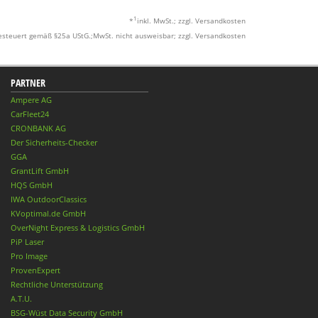
1
*
inkl. MwSt.; zzgl. Versandkosten
esteuert gemäß §25a UStG.;MwSt. nicht ausweisbar; zzgl. Versandkosten
PARTNER
Ampere AG
CarFleet24
CRONBANK AG
Der Sicherheits-Checker
GGA
GrantLift GmbH
HQS GmbH
IWA OutdoorClassics
KVoptimal.de GmbH
OverNight Express & Logistics GmbH
PiP Laser
Pro Image
ProvenExpert
Rechtliche Unterstützung
A.T.U.
BSG-Wüst Data Security GmbH