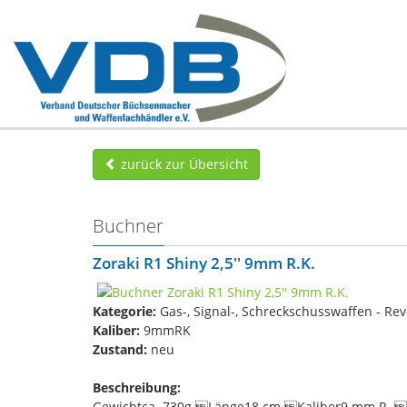
zurück zur Übersicht
Buchner
Zoraki R1 Shiny 2,5'' 9mm R.K.
Kategorie:
Gas-, Signal-, Schreckschusswaffen - Rev
Kaliber:
9mmRK
Zustand:
neu
Beschreibung:
Gewichtca. 730g Länge18 cm Kaliber9 mm R. S