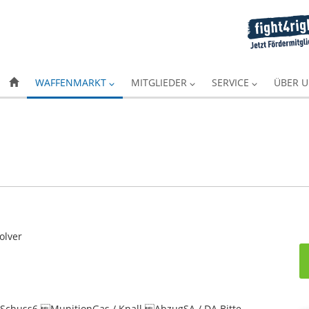
WAFFENMARKT
MITGLIEDER
SERVICE
ÜBER 
olver
chuss6 MunitionGas / Knall AbzugSA / DA Bitte