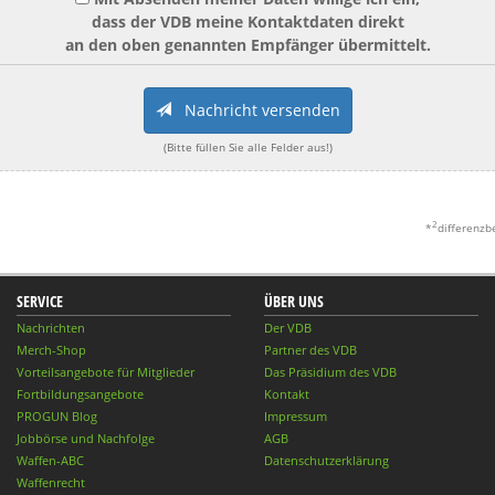
dass der VDB meine Kontaktdaten direkt
an den oben genannten Empfänger übermittelt.
Nachricht versenden
(Bitte füllen Sie alle Felder aus!)
2
*
differenzb
SERVICE
ÜBER UNS
Nachrichten
Der VDB
Merch-Shop
Partner des VDB
Vorteilsangebote für Mitglieder
Das Präsidium des VDB
Fortbildungsangebote
Kontakt
PROGUN Blog
Impressum
Jobbörse und Nachfolge
AGB
Waffen-ABC
Datenschutzerklärung
Waffenrecht