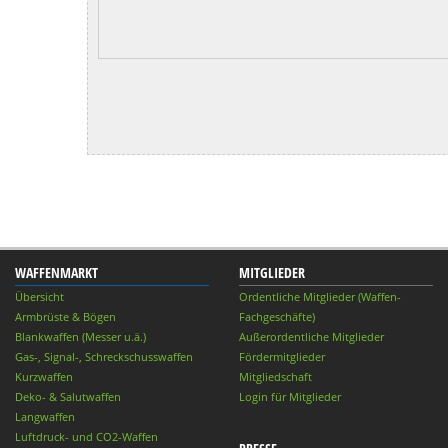
WAFFENMARKT
MITGLIEDER
Übersicht
Ordentliche Mitglieder (Waffen-
Armbrüste & Bögen
Fachgeschäfte)
Blankwaffen (Messer u.ä.)
Außerordentliche Mitglieder
Gas-, Signal-, Schreckschusswaffen
Fördermitglieder
Kurzwaffen
Mitgliedschaft
Deko- & Salutwaffen
Login für Mitglieder
Langwaffen
Luftdruck- und CO2-Waffen