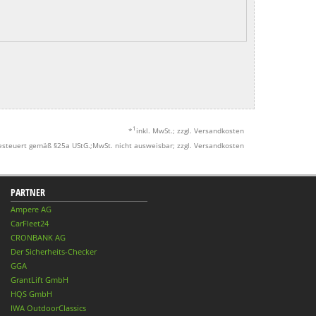
1
*
inkl. MwSt.; zzgl. Versandkosten
esteuert gemäß §25a UStG.;MwSt. nicht ausweisbar; zzgl. Versandkosten
PARTNER
Ampere AG
CarFleet24
CRONBANK AG
Der Sicherheits-Checker
GGA
GrantLift GmbH
HQS GmbH
IWA OutdoorClassics