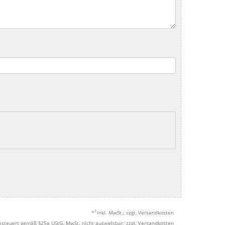
1
*
inkl. MwSt.; zzgl. Versandkosten
esteuert gemäß §25a UStG.;MwSt. nicht ausweisbar; zzgl. Versandkosten