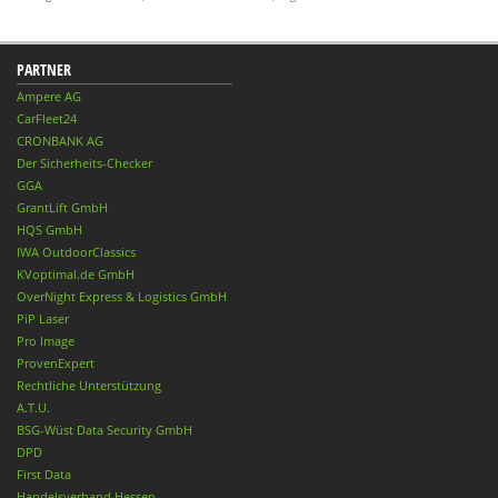
PARTNER
Ampere AG
CarFleet24
CRONBANK AG
Der Sicherheits-Checker
GGA
GrantLift GmbH
HQS GmbH
IWA OutdoorClassics
KVoptimal.de GmbH
OverNight Express & Logistics GmbH
PiP Laser
Pro Image
ProvenExpert
Rechtliche Unterstützung
A.T.U.
BSG-Wüst Data Security GmbH
DPD
First Data
Handelsverband Hessen