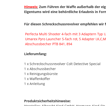
Hinweis:
Zum Führen der Waffe außerhalb der ei
Eigentums wird eine behördliche Erlaubnis in For
Für diesen Schreckschussrevolver empfehlen wir 
Perfecta Multi Shooter 4-fach mit 3 Adaptern Typ I,
Umarex Pyro Launcher 5-fach rot, 5 Adapter I,K,C,M
Abschussbecher PTB 841, 894
Lieferumfang:
1 x Schreckschussrevolver Colt Detective Special
1 x Abschussbecher
1 x Reinigungsbürste
1 x Waffenkoffer
1 x Anleitung
Produktsicherheitshinweise:
Hersteller: Albrecht Kind GmbH, Hermann-Kind-St