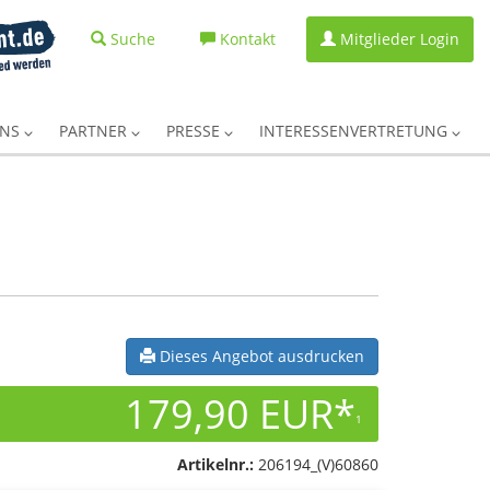
Suche
Kontakt
Mitglieder Login
UNS
PARTNER
PRESSE
INTERESSENVERTRETUNG
Dieses Angebot ausdrucken
179,90 EUR*
1
Artikelnr.:
206194_(V)60860