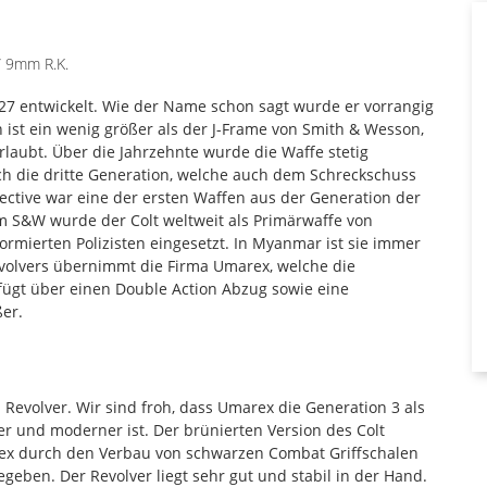
/ 9mm R.K.
927 entwickelt. Wie der Name schon sagt wurde er vorrangig
 ist ein wenig größer als der J-Frame von Smith & Wesson,
rlaubt. Über die Jahrzehnte wurde die Waffe stetig
ch die dritte Generation, welche auch dem Schreckschuss
ective war eine der ersten Waffen aus der Generation der
 S&W wurde der Colt weltweit als Primärwaffe von
rmierten Polizisten eingesetzt. In Myanmar ist sie immer
evolvers übernimmt die Firma Umarex, welche die
rfügt über einen Double Action Abzug sowie eine
er.
Revolver. Wir sind froh, dass Umarex die Generation 3 als
iger und moderner ist. Der brünierten Version des Colt
rex durch den Verbau von schwarzen Combat Griffschalen
geben. Der Revolver liegt sehr gut und stabil in der Hand.