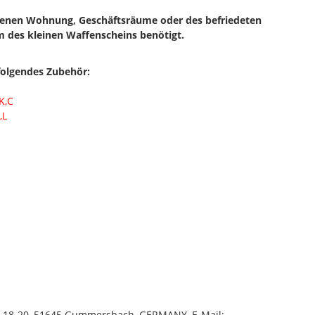
genen Wohnung, Geschäftsräume oder des befriedeten
m des kleinen Waffenscheins benötigt.
folgendes Zubehör:
K,C
,L
r. 18-20, 51645 Gummersbach, GERMANY, E-Mail: