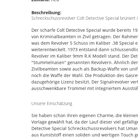
Beschreibung:
Schreckschussrevolver Colt Detective Special brüniert 
Der scharfe Colt Detective Special wurde bereits 1
von Kriminalbeamten in Zivil getragen. Der Rahmen
was dem Revolver 5 Schuss im Kaliber .38 Special e
weiterentwickelt. 1973 entstand dann schlussendli
Revolver im Kaliber 9mm R.K Modell stand. Der Det
"Stummelnasen" genannten Revolvern. Ähnlich dem
Zivilbeamten sowie auch als Backup-Waffe von unifo
noch die Waffe der Wahl. Die Produktion des Gasr
dazugehörige Lizenz besitzt. Der Signalrevolver ve
ausschwenkbare Trommel mit integriertem Ausstoß
Unsere Einschätzung
Sie haben schon ihren eigenen Charme, die kleinen 
Vorlage gewählt hat, da der Lauf dieser viel gefäll
Detective Special Schreckschussrevolvers hat Uma
aus Kunststoff einen soliden und wertigen Touch ge