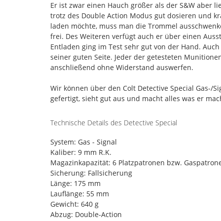
Er ist zwar einen Hauch größer als der S&W aber li
trotz des Double Action Modus gut dosieren und kr
laden möchte, muss man die Trommel ausschwenken
frei. Des Weiteren verfügt auch er über einen Aus
Entladen ging im Test sehr gut von der Hand. Auch
seiner guten Seite. Jeder der getesteten Munitione
anschließend ohne Widerstand auswerfen.
Wir können über den Colt Detective Special Gas-/Si
gefertigt, sieht gut aus und macht alles was er mac
Technische Details des Detective Special
System: Gas - Signal
Kaliber: 9 mm R.K.
Magazinkapazität: 6 Platzpatronen bzw. Gaspatron
Sicherung: Fallsicherung
Länge: 175 mm
Lauflänge: 55 mm
Gewicht: 640 g
Abzug: Double-Action