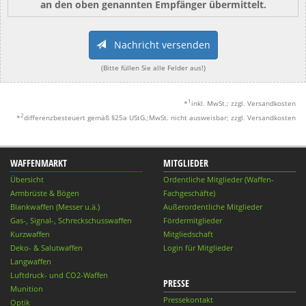
an den oben genannten Empfänger übermittelt.
Nachricht versenden
(Bitte füllen Sie alle Felder aus!)
1
*
inkl. MwSt.; zzgl. Versandkosten
2
*
differenzbesteuert gemäß §25a UStG.;MwSt. nicht ausweisbar; zzgl. Versandkosten
WAFFENMARKT
MITGLIEDER
Übersicht
Ordentliche Mitglieder (Waffen-
Armbrüste & Bögen
Fachgeschäfte)
Blankwaffen (Messer u.ä.)
Außerordentliche Mitglieder
Gas-, Signal-, Schreckschusswaffen
Fördermitglieder
Kurzwaffen
Mitgliedschaft
Deko- & Salutwaffen
Login für Mitglieder
Langwaffen
Luftdruck- und CO2-Waffen
PRESSE
Munition
Pressekontakt
Optik