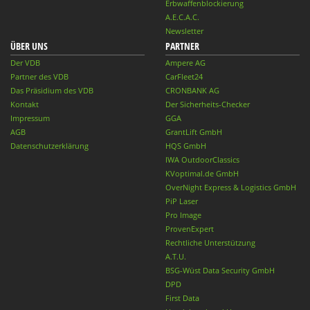
Erbwaffenblockierung
A.E.C.A.C.
Newsletter
ÜBER UNS
PARTNER
Der VDB
Ampere AG
Partner des VDB
CarFleet24
Das Präsidium des VDB
CRONBANK AG
Kontakt
Der Sicherheits-Checker
Impressum
GGA
AGB
GrantLift GmbH
Datenschutzerklärung
HQS GmbH
IWA OutdoorClassics
KVoptimal.de GmbH
OverNight Express & Logistics GmbH
PiP Laser
Pro Image
ProvenExpert
Rechtliche Unterstützung
A.T.U.
BSG-Wüst Data Security GmbH
DPD
First Data