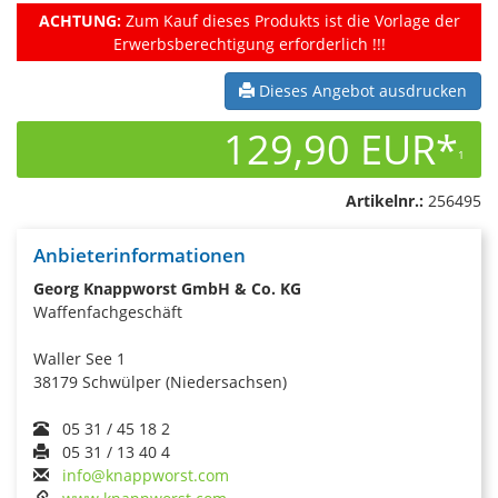
ACHTUNG:
Zum Kauf dieses Produkts ist die Vorlage der
Erwerbsberechtigung erforderlich !!!
Dieses Angebot ausdrucken
129,90 EUR*
1
Artikelnr.:
256495
Anbieterinformationen
Georg Knappworst GmbH & Co. KG
Waffenfachgeschäft
Waller See 1
38179 Schwülper (Niedersachsen)
05 31 / 45 18 2
05 31 / 13 40 4
info@knappworst.com