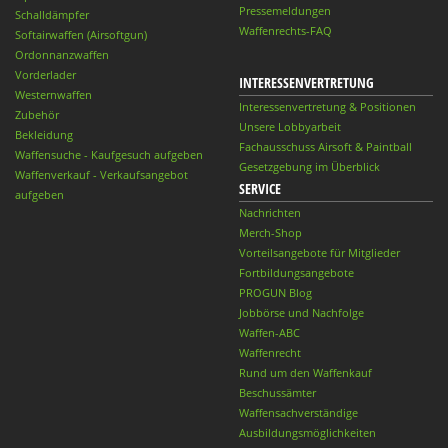
Pressemeldungen
Schalldämpfer
Waffenrechts-FAQ
Softairwaffen (Airsoftgun)
Ordonnanzwaffen
Vorderlader
INTERESSENVERTRETUNG
Westernwaffen
Interessenvertretung & Positionen
Zubehör
Unsere Lobbyarbeit
Bekleidung
Fachausschuss Airsoft & Paintball
Waffensuche - Kaufgesuch aufgeben
Gesetzgebung im Überblick
Waffenverkauf - Verkaufsangebot
SERVICE
aufgeben
Nachrichten
Merch-Shop
Vorteilsangebote für Mitglieder
Fortbildungsangebote
PROGUN Blog
Jobbörse und Nachfolge
Waffen-ABC
Waffenrecht
Rund um den Waffenkauf
Beschussämter
Waffensachverständige
Ausbildungsmöglichkeiten