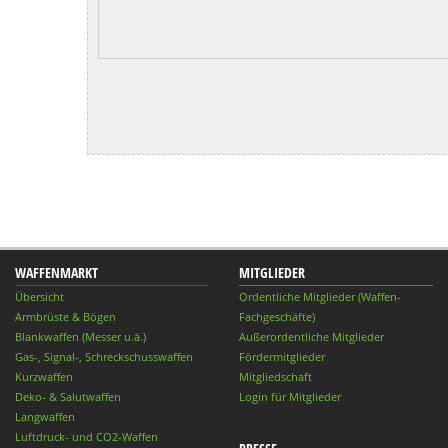
WAFFENMARKT
MITGLIEDER
Übersicht
Ordentliche Mitglieder (Waffen-
Armbrüste & Bögen
Fachgeschäfte)
Blankwaffen (Messer u.ä.)
Außerordentliche Mitglieder
Gas-, Signal-, Schreckschusswaffen
Fördermitglieder
Kurzwaffen
Mitgliedschaft
Deko- & Salutwaffen
Login für Mitglieder
Langwaffen
Luftdruck- und CO2-Waffen