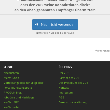
dass der VDB meine Kontaktdaten direkt
an den oben genannten Empfänger übermittelt.
Nachricht versenden
(Bitte füllen Sie alle Felder aus!)
2
*
differenzb
SERVICE
ÜBER UNS
Nachrichten
Der VDB
Merch-Shop
Partner des VDB
Vorteilsangebote für Mitglieder
Das Präsidium des VDB
Fortbildungsangebote
Kontakt
PROGUN Blog
Impressum
Jobbörse und Nachfolge
AGB
Waffen-ABC
Datenschutzerklärung
Waffenrecht