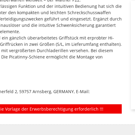
ässigen Funktion und der intuitiven Bedienung hat sich die
unter den kompakten und leichten Schreckschusswaffen
 Verteidigungszwecken geführt und eingesetzt. Ergänzt durch
nauslöser und die intuitive Schwenksicherung garantiert
nelemente.
ein gänzlich überarbeitetes Griffstück mit erprobter Hi-
iffrücken in zwei Größen (S/L, im Lieferumfang enthalten).
 mit vergrößerten Durchladerillen versehen. Bei diesem
h. Die Picatinny-Schiene ermöglicht die Montage von
erfeld 2, 59757 Arnsberg, GERMANY, E-Mail:
ie Vorlage der Erwerbsberechtigung erforderlich !!!