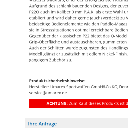
Aufgrund des schlank bauenden Designs, der zuverl
P22Q auch im Kaliber 9 mm P.A.K. als erste Wahl 
etabliert und wird daher gerne (auch) verdeckt zu
beidseitige Bedienelemente wie den Paddle-Magazi
sie in Stresssituationen optimal erreichbare Bedie
Gegenüber der klassischen P22 bietet das Q-Modell 
Grip-Oberfläche und austauschbaren, gummierten Gr
Auch der Schlitten wurde zugunsten des Handlings
Modell glänzt er zusätzlich mit edlem Nickel-Finis
gängigem Zubehör zu.
Produktsicherheitshinweise:
Hersteller: Umarex Sportwaffen GmbH&Co.KG, Donn
service@umarex.de
ACHTUNG:
Zum Kauf dieses Produkts ist d
Ihre Anfrage