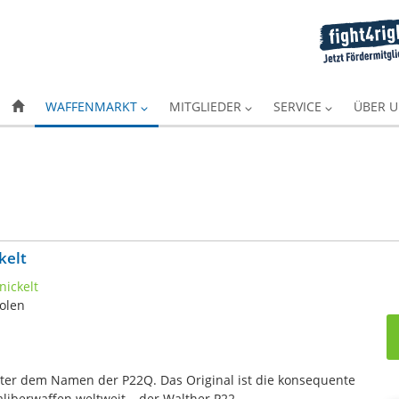
WAFFENMARKT
MITGLIEDER
SERVICE
ÜBER 
kelt
tolen
nter dem Namen der P22Q. Das Original ist die konsequente
aliberwaffen weltweit – der Walther P22.