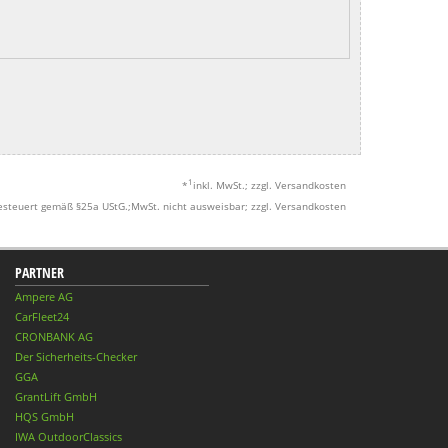
1
*
inkl. MwSt.; zzgl. Versandkosten
esteuert gemäß §25a UStG.;MwSt. nicht ausweisbar; zzgl. Versandkosten
PARTNER
Ampere AG
CarFleet24
CRONBANK AG
Der Sicherheits-Checker
GGA
GrantLift GmbH
HQS GmbH
IWA OutdoorClassics