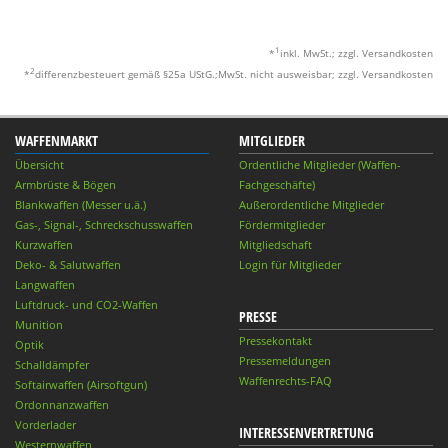
1
*
inkl. MwSt.; zzgl. Versandkosten
2
*
differenzbesteuert gemäß §25a UStG.;MwSt. nicht ausweisbar; zzgl. Versandkosten
WAFFENMARKT
MITGLIEDER
Übersicht
Ordentliche Mitglieder (Waffen-
Armbrüste & Bögen
Fachgeschäfte)
Blankwaffen (Messer u.ä.)
Außerordentliche Mitglieder
Gas-, Signal-, Schreckschusswaffen
Fördermitglieder
Kurzwaffen
Mitgliedschaft
Deko- & Salutwaffen
Login für Mitglieder
Langwaffen
Luftdruck- und CO2-Waffen
PRESSE
Munition
Pressekontakt
Optik
Pressemeldungen
Schalldämpfer
Waffenrechts-FAQ
Softairwaffen (Airsoftgun)
Ordonnanzwaffen
Vorderlader
INTERESSENVERTRETUNG
Westernwaffen