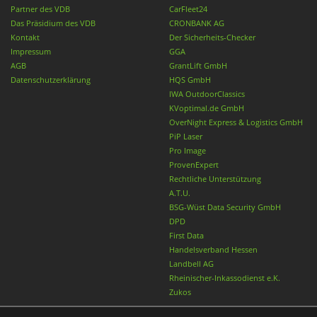
Partner des VDB
CarFleet24
Das Präsidium des VDB
CRONBANK AG
Kontakt
Der Sicherheits-Checker
Impressum
GGA
AGB
GrantLift GmbH
Datenschutzerklärung
HQS GmbH
IWA OutdoorClassics
KVoptimal.de GmbH
OverNight Express & Logistics GmbH
PiP Laser
Pro Image
ProvenExpert
Rechtliche Unterstützung
A.T.U.
BSG-Wüst Data Security GmbH
DPD
First Data
Handelsverband Hessen
Landbell AG
Rheinischer-Inkassodienst e.K.
Zukos