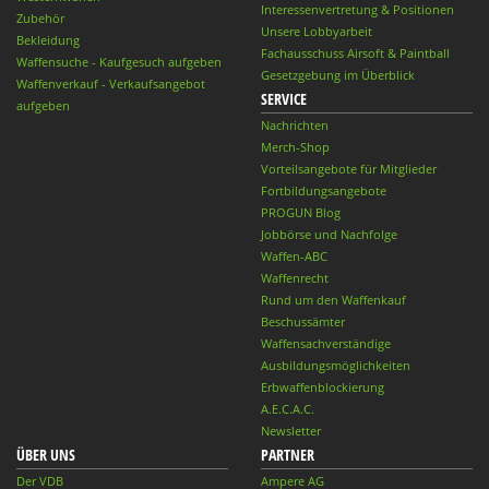
Interessenvertretung & Positionen
Zubehör
Unsere Lobbyarbeit
Bekleidung
Fachausschuss Airsoft & Paintball
Waffensuche - Kaufgesuch aufgeben
Gesetzgebung im Überblick
Waffenverkauf - Verkaufsangebot
SERVICE
aufgeben
Nachrichten
Merch-Shop
Vorteilsangebote für Mitglieder
Fortbildungsangebote
PROGUN Blog
Jobbörse und Nachfolge
Waffen-ABC
Waffenrecht
Rund um den Waffenkauf
Beschussämter
Waffensachverständige
Ausbildungsmöglichkeiten
Erbwaffenblockierung
A.E.C.A.C.
Newsletter
ÜBER UNS
PARTNER
Der VDB
Ampere AG