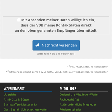
Mit Absenden meiner Daten willige ich ein,
dass der VDB meine Kontaktdaten direkt
an den oben genannten Empfänger übermittelt.
Nachricht versenden
(Bitte füllen Sie alle Felder aus!)
1
*
inkl. MwSt.; zzgl. Versandkosten
2
*
differenzbesteuert gemäß §25a UStG.;MwSt. nicht ausweisbar; zzgl. Versandkosten
WAFFENMARKT
MITGLIEDER
Übersicht
Ordentliche Mitglieder (Waffen-
Armbrüste & Bögen
Fachgeschäfte)
Blankwaffen (Messer u.ä.)
Außerordentliche Mitglieder
Gas-, Signal-, Schreckschusswaffen
Fördermitglieder