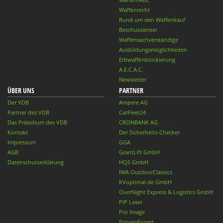
Waffenrecht
Rund um den Waffenkauf
Beschussämter
Waffensachverständige
Ausbildungsmöglichkeiten
Erbwaffenblockierung
A.E.C.A.C.
Newsletter
ÜBER UNS
PARTNER
Der VDB
Ampere AG
Partner des VDB
CarFleet24
Das Präsidium des VDB
CRONBANK AG
Kontakt
Der Sicherheits-Checker
Impressum
GGA
AGB
GrantLift GmbH
Datenschutzerklärung
HQS GmbH
IWA OutdoorClassics
KVoptimal.de GmbH
OverNight Express & Logistics GmbH
PiP Laser
Pro Image
ProvenExpert