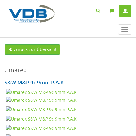
Navig
ein-/
zurück zur Übersicht
Umarex
S&W M&P 9c 9mm P.A.K