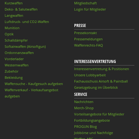
Kurzwaffen
Mitgliedschaft
Deko- & Salutwaffen
Login für Mitglieder
Langwaffen
Luftdruck- und CO2-Waffen
PRESSE
Munition
Pressekontakt
Optik
Pressemeldungen
Schalldämpfer
Waffenrechts-FAQ
Softairwaffen (Airsoftgun)
Ordonnanzwaffen
Vorderlader
INTERESSENVERTRETUNG
Westernwaffen
Interessenvertretung & Positionen
Zubehör
Unsere Lobbyarbeit
Bekleidung
Fachausschuss Airsoft & Paintball
Waffensuche - Kaufgesuch aufgeben
Gesetzgebung im Überblick
Waffenverkauf - Verkaufsangebot
SERVICE
aufgeben
Nachrichten
Merch-Shop
Vorteilsangebote für Mitglieder
Fortbildungsangebote
PROGUN Blog
Jobbörse und Nachfolge
Waffen-ABC