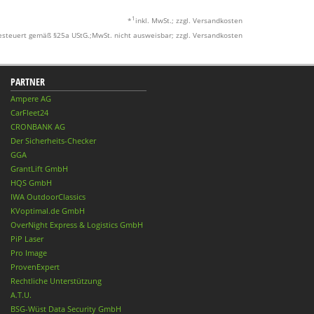
1
*
inkl. MwSt.; zzgl. Versandkosten
esteuert gemäß §25a UStG.;MwSt. nicht ausweisbar; zzgl. Versandkosten
PARTNER
Ampere AG
CarFleet24
CRONBANK AG
Der Sicherheits-Checker
GGA
GrantLift GmbH
HQS GmbH
IWA OutdoorClassics
KVoptimal.de GmbH
OverNight Express & Logistics GmbH
PiP Laser
Pro Image
ProvenExpert
Rechtliche Unterstützung
A.T.U.
BSG-Wüst Data Security GmbH