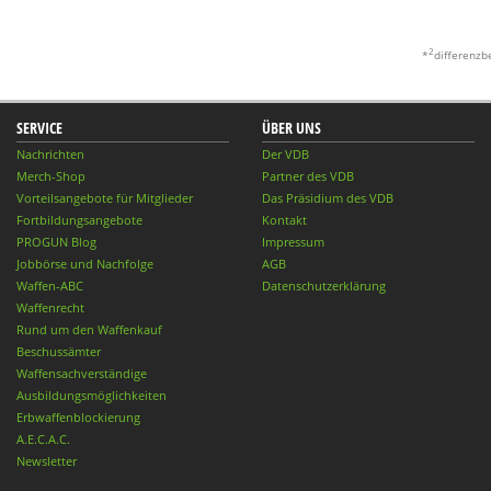
2
*
differenzb
SERVICE
ÜBER UNS
Nachrichten
Der VDB
Merch-Shop
Partner des VDB
Vorteilsangebote für Mitglieder
Das Präsidium des VDB
Fortbildungsangebote
Kontakt
PROGUN Blog
Impressum
Jobbörse und Nachfolge
AGB
Waffen-ABC
Datenschutzerklärung
Waffenrecht
Rund um den Waffenkauf
Beschussämter
Waffensachverständige
Ausbildungsmöglichkeiten
Erbwaffenblockierung
A.E.C.A.C.
Newsletter