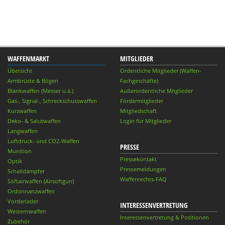
WAFFENMARKT
MITGLIEDER
Übersicht
Ordentliche Mitglieder (Waffen-
Armbrüste & Bögen
Fachgeschäfte)
Blankwaffen (Messer u.ä.)
Außerordentliche Mitglieder
Gas-, Signal-, Schreckschusswaffen
Fördermitglieder
Kurzwaffen
Mitgliedschaft
Deko- & Salutwaffen
Login für Mitglieder
Langwaffen
Luftdruck- und CO2-Waffen
PRESSE
Munition
Pressekontakt
Optik
Pressemeldungen
Schalldämpfer
Waffenrechts-FAQ
Softairwaffen (Airsoftgun)
Ordonnanzwaffen
Vorderlader
INTERESSENVERTRETUNG
Westernwaffen
Interessenvertretung & Positionen
Zubehör