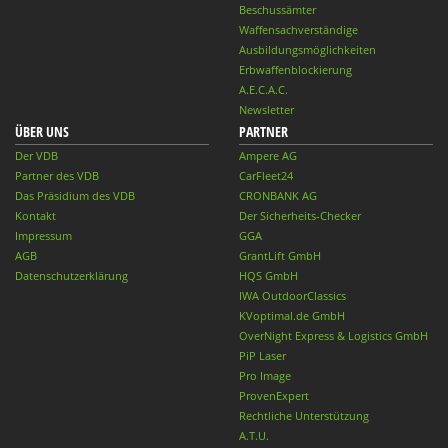
Beschussämter
Waffensachverständige
Ausbildungsmöglichkeiten
Erbwaffenblockierung
A.E.C.A.C.
Newsletter
ÜBER UNS
PARTNER
Der VDB
Ampere AG
Partner des VDB
CarFleet24
Das Präsidium des VDB
CRONBANK AG
Kontakt
Der Sicherheits-Checker
Impressum
GGA
AGB
GrantLift GmbH
Datenschutzerklärung
HQS GmbH
IWA OutdoorClassics
KVoptimal.de GmbH
OverNight Express & Logistics GmbH
PiP Laser
Pro Image
ProvenExpert
Rechtliche Unterstützung
A.T.U.