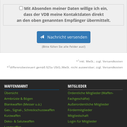
Mit Absenden meiner Daten willige ich ein,
dass der VDB meine Kontaktdaten direkt
an den oben genannten Empfänger übermittelt.
Nachricht versenden
(Bitte füllen Sie alle Felder aus!)
1
*
inkl. MwSt.; zzgl. Versandkosten
2
*
differenzbesteuert gemäß §25a UStG.;MwSt. nicht ausweisbar; zzgl. Versandkosten
WAFFENMARKT
MITGLIEDER
Übersicht
Ordentliche Mitglieder (Waffen-
Armbrüste & Bögen
Fachgeschäfte)
Blankwaffen (Messer u.ä.)
Außerordentliche Mitglieder
Gas-, Signal-, Schreckschusswaffen
Fördermitglieder
Kurzwaffen
Mitgliedschaft
Deko- & Salutwaffen
Login für Mitglieder
Langwaffen