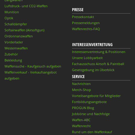
Luftdruck- und CO2-Waffen
PRESSE
Munition
Pressekontakt
Optik
Pressemeldungen
Schalldämpfer
Waffenrechts-FAQ
Softairwaffen (Airsoftgun)
Ordonnanzwaffen
Vorderlader
INTERESSENVERTRETUNG
Westernwaffen
Interessenvertretung & Positionen
Zubehör
Unsere Lobbyarbeit
Bekleidung
Fachausschuss Airsoft & Paintball
Waffensuche - Kaufgesuch aufgeben
Gesetzgebung im Überblick
Waffenverkauf - Verkaufsangebot
SERVICE
aufgeben
Nachrichten
Merch-Shop
Vorteilsangebote für Mitglieder
Fortbildungsangebote
PROGUN Blog
Jobbörse und Nachfolge
Waffen-ABC
Waffenrecht
Rund um den Waffenkauf