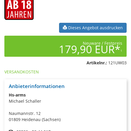
Dieses Angebot ausdrucken
Neuware / Festpreis
179,90 EUR*
1
Artikelnr.:
121UW03
VERSANDKOSTEN
Anbieterinformationen
Hs-arms
Michael Schaller
Naumannstr. 12
01809 Heidenau (Sachsen)