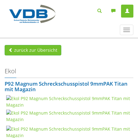
Navig
ein-/
zurück zur Übersicht
Ekol
P92 Magnum Schreckschusspistol 9mmPAK Titan
mit Magazin