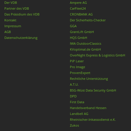
Der VDB
Ampere AG
Partner des VDB
CarFleet24
Das Präsidium des VDB
CRONBANK AG
Kontakt
Der Sicherheits-Checker
Impressum
GGA
AGB
GrantLift GmbH
Datenschutzerklärung
HQS GmbH
IWA OutdoorClassics
KVoptimal.de GmbH
OverNight Express & Logistics GmbH
PiP Laser
Pro Image
ProvenExpert
Rechtliche Unterstützung
A.T.U.
BSG-Wüst Data Security GmbH
DPD
First Data
Handelsverband Hessen
Landbell AG
Rheinischer-Inkassodienst e.K.
Zukos