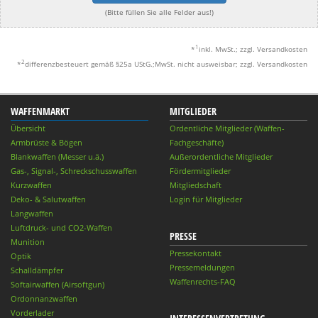
(Bitte füllen Sie alle Felder aus!)
1
*
inkl. MwSt.; zzgl. Versandkosten
2
*
differenzbesteuert gemäß §25a UStG.;MwSt. nicht ausweisbar; zzgl. Versandkosten
WAFFENMARKT
MITGLIEDER
Übersicht
Ordentliche Mitglieder (Waffen-
Armbrüste & Bögen
Fachgeschäfte)
Blankwaffen (Messer u.ä.)
Außerordentliche Mitglieder
Gas-, Signal-, Schreckschusswaffen
Fördermitglieder
Kurzwaffen
Mitgliedschaft
Deko- & Salutwaffen
Login für Mitglieder
Langwaffen
Luftdruck- und CO2-Waffen
PRESSE
Munition
Pressekontakt
Optik
Pressemeldungen
Schalldämpfer
Waffenrechts-FAQ
Softairwaffen (Airsoftgun)
Ordonnanzwaffen
Vorderlader