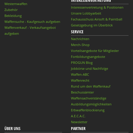
INTERESSENVERTRETUNG
Westernwaffen
Interessenvertretung & Positionen
Zubehör
Unsere Lobbyarbeit
Bekleidung
Fachausschuss Airsoft & Paintball
Waffensuche - Kaufgesuch aufgeben
Gesetzgebung im Überblick
Waffenverkauf - Verkaufsangebot
SERVICE
aufgeben
Nachrichten
Merch-Shop
Vorteilsangebote für Mitglieder
Fortbildungsangebote
PROGUN Blog
Jobbörse und Nachfolge
Waffen-ABC
Waffenrecht
Rund um den Waffenkauf
Beschussämter
Waffensachverständige
Ausbildungsmöglichkeiten
Erbwaffenblockierung
A.E.C.A.C.
Newsletter
ÜBER UNS
PARTNER