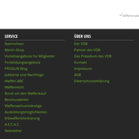
2
*
differenzb
SERVICE
ÜBER UNS
Nachrichten
Der VDB
Merch-Shop
Partner des VDB
Vorteilsangebote für Mitglieder
Das Präsidium des VDB
Fortbildungsangebote
Kontakt
PROGUN Blog
Impressum
Jobbörse und Nachfolge
AGB
Waffen-ABC
Datenschutzerklärung
Waffenrecht
Rund um den Waffenkauf
Beschussämter
Waffensachverständige
Ausbildungsmöglichkeiten
Erbwaffenblockierung
A.E.C.A.C.
Newsletter