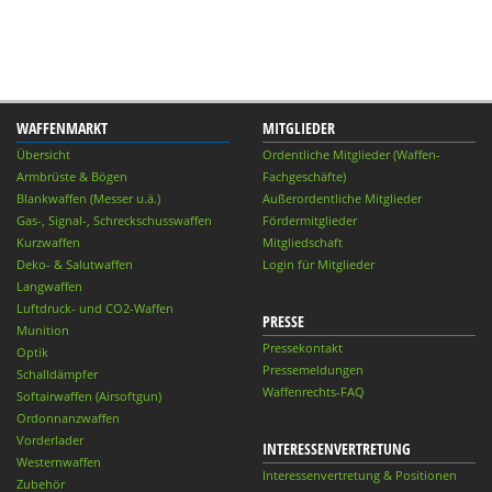
WAFFENMARKT
MITGLIEDER
Übersicht
Ordentliche Mitglieder (Waffen-
Armbrüste & Bögen
Fachgeschäfte)
Blankwaffen (Messer u.ä.)
Außerordentliche Mitglieder
Gas-, Signal-, Schreckschusswaffen
Fördermitglieder
Kurzwaffen
Mitgliedschaft
Deko- & Salutwaffen
Login für Mitglieder
Langwaffen
Luftdruck- und CO2-Waffen
PRESSE
Munition
Pressekontakt
Optik
Pressemeldungen
Schalldämpfer
Waffenrechts-FAQ
Softairwaffen (Airsoftgun)
Ordonnanzwaffen
Vorderlader
INTERESSENVERTRETUNG
Westernwaffen
Interessenvertretung & Positionen
Zubehör