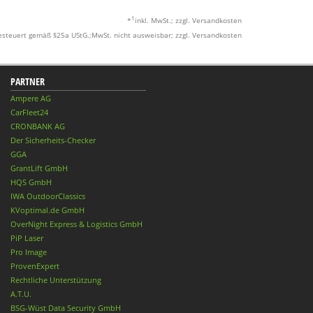
1
*
inkl. MwSt.; zzgl. Versandkosten
esteuert gemäß §25a UStG.;MwSt. nicht ausweisbar; zzgl. Versandkosten
PARTNER
Ampere AG
CarFleet24
CRONBANK AG
Der Sicherheits-Checker
GGA
GrantLift GmbH
HQS GmbH
IWA OutdoorClassics
KVoptimal.de GmbH
OverNight Express & Logistics GmbH
PiP Laser
Pro Image
ProvenExpert
Rechtliche Unterstützung
A.T.U.
BSG-Wüst Data Security GmbH