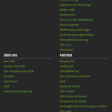
Jobbörse und Nachfolge
Waffen-ABC
Waffenrecht
Rund um den Waffenkauf
Beschussämter
Waffensachverständige
Ausbildungsmöglichkeiten
Erbwaffenblockierung
A.E.C.A.C.
Newsletter
ÜBER UNS
PARTNER
Der VDB
Ampere AG
Partner des VDB
CarFleet24
Das Präsidium des VDB
CRONBANK AG
Kontakt
Der Sicherheits-Checker
Impressum
GGA
AGB
GrantLift GmbH
Datenschutzerklärung
HQS GmbH
IWA OutdoorClassics
KVoptimal.de GmbH
OverNight Express & Logistics GmbH
PiP Laser