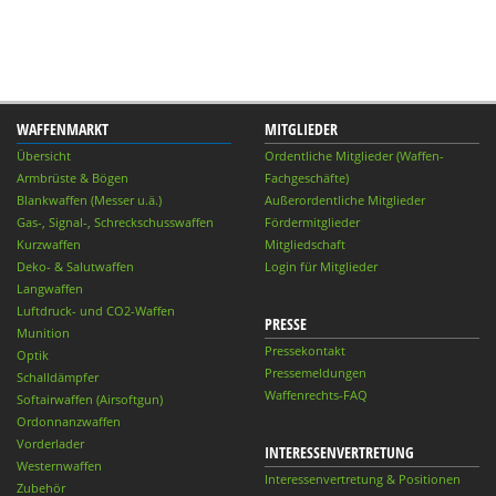
WAFFENMARKT
MITGLIEDER
Übersicht
Ordentliche Mitglieder (Waffen-
Armbrüste & Bögen
Fachgeschäfte)
Blankwaffen (Messer u.ä.)
Außerordentliche Mitglieder
Gas-, Signal-, Schreckschusswaffen
Fördermitglieder
Kurzwaffen
Mitgliedschaft
Deko- & Salutwaffen
Login für Mitglieder
Langwaffen
Luftdruck- und CO2-Waffen
PRESSE
Munition
Pressekontakt
Optik
Pressemeldungen
Schalldämpfer
Waffenrechts-FAQ
Softairwaffen (Airsoftgun)
Ordonnanzwaffen
Vorderlader
INTERESSENVERTRETUNG
Westernwaffen
Interessenvertretung & Positionen
Zubehör