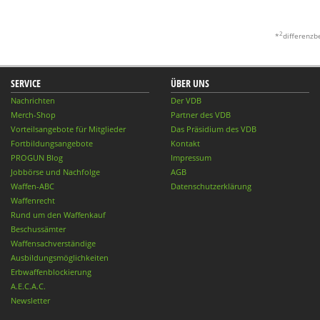
2
*
differenzb
SERVICE
ÜBER UNS
Nachrichten
Der VDB
Merch-Shop
Partner des VDB
Vorteilsangebote für Mitglieder
Das Präsidium des VDB
Fortbildungsangebote
Kontakt
PROGUN Blog
Impressum
Jobbörse und Nachfolge
AGB
Waffen-ABC
Datenschutzerklärung
Waffenrecht
Rund um den Waffenkauf
Beschussämter
Waffensachverständige
Ausbildungsmöglichkeiten
Erbwaffenblockierung
A.E.C.A.C.
Newsletter