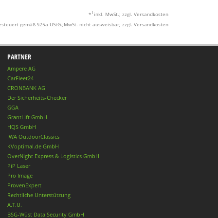
1
*
inkl. MwSt.; zzgl. Versandkosten
esteuert gemäß §25a UStG.;MwSt. nicht ausweisbar; zzgl. Versandkosten
PARTNER
Ampere AG
CarFleet24
CRONBANK AG
Der Sicherheits-Checker
GGA
GrantLift GmbH
HQS GmbH
IWA OutdoorClassics
KVoptimal.de GmbH
OverNight Express & Logistics GmbH
PiP Laser
Pro Image
ProvenExpert
Rechtliche Unterstützung
A.T.U.
BSG-Wüst Data Security GmbH