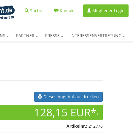
Suche
Kontakt
Mitglieder Login
UNS
PARTNER
PRESSE
INTERESSENVERTRETUNG
Dieses Angebot ausdrucken
128,15 EUR*
1
Artikelnr.:
212776