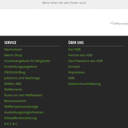
(Bitte füllen Sie alle Felder aus!)
2
*
differenzb
SERVICE
ÜBER UNS
Nachrichten
Der VDB
Merch-Shop
Partner des VDB
Vorteilsangebote für Mitglieder
Das Präsidium des VDB
Fortbildungsangebote
Kontakt
PROGUN Blog
Impressum
Jobbörse und Nachfolge
AGB
Waffen-ABC
Datenschutzerklärung
Waffenrecht
Rund um den Waffenkauf
Beschussämter
Waffensachverständige
Ausbildungsmöglichkeiten
Erbwaffenblockierung
A.E.C.A.C.