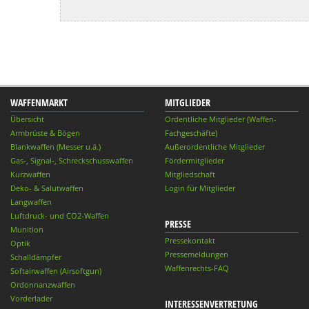
WAFFENMARKT
MITGLIEDER
Übersicht
Ordentliche Mitglieder (Waffen-
Armbrüste & Bögen
Fachgeschäfte)
Blankwaffen (Messer u.ä.)
Außerordentliche Mitglieder
Gas-, Signal-, Schreckschusswaffen
Fördermitglieder
Kurzwaffen
Mitgliedschaft
Deko- & Salutwaffen
Login für Mitglieder
Langwaffen
Luftdruck- und CO2-Waffen
PRESSE
Munition
Pressekontakt
Optik
Pressemeldungen
Schalldämpfer
Waffenrechts-FAQ
Softairwaffen (Airsoftgun)
Ordonnanzwaffen
Vorderlader
INTERESSENVERTRETUNG