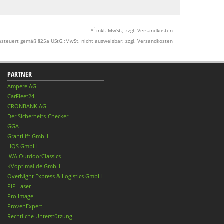
1
*
inkl. MwSt.; zzgl. Versandkosten
esteuert gemäß §25a UStG.;MwSt. nicht ausweisbar; zzgl. Versandkosten
PARTNER
Ampere AG
CarFleet24
CRONBANK AG
Der Sicherheits-Checker
GGA
GrantLift GmbH
HQS GmbH
IWA OutdoorClassics
KVoptimal.de GmbH
OverNight Express & Logistics GmbH
PiP Laser
Pro Image
ProvenExpert
Rechtliche Unterstützung