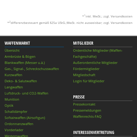
1
*
inkl. MwSt.; zzgl. Versandkosten
2
*
differenzbesteuert gemäß §25a UStG.;MwSt. nicht ausweisbar; zzgl. Versandkosten
WAFFENMARKT
MITGLIEDER
Übersicht
Ordentliche Mitglieder (Waffen-
Armbrüste & Bögen
Fachgeschäfte)
Blankwaffen (Messer u.ä.)
Außerordentliche Mitglieder
Gas-, Signal-, Schreckschusswaffen
Fördermitglieder
Kurzwaffen
Mitgliedschaft
Deko- & Salutwaffen
Login für Mitglieder
Langwaffen
Luftdruck- und CO2-Waffen
PRESSE
Munition
Pressekontakt
Optik
Pressemeldungen
Schalldämpfer
Waffenrechts-FAQ
Softairwaffen (Airsoftgun)
Ordonnanzwaffen
Vorderlader
INTERESSENVERTRETUNG
Westernwaffen