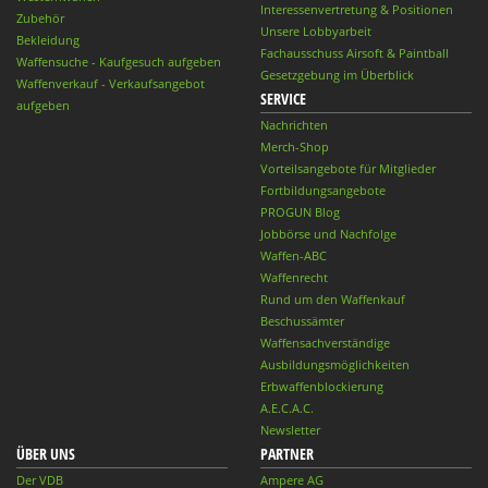
Interessenvertretung & Positionen
Zubehör
Unsere Lobbyarbeit
Bekleidung
Fachausschuss Airsoft & Paintball
Waffensuche - Kaufgesuch aufgeben
Gesetzgebung im Überblick
Waffenverkauf - Verkaufsangebot
SERVICE
aufgeben
Nachrichten
Merch-Shop
Vorteilsangebote für Mitglieder
Fortbildungsangebote
PROGUN Blog
Jobbörse und Nachfolge
Waffen-ABC
Waffenrecht
Rund um den Waffenkauf
Beschussämter
Waffensachverständige
Ausbildungsmöglichkeiten
Erbwaffenblockierung
A.E.C.A.C.
Newsletter
ÜBER UNS
PARTNER
Der VDB
Ampere AG