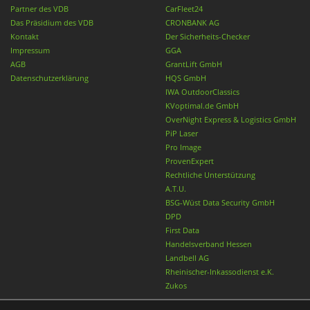
Partner des VDB
CarFleet24
Das Präsidium des VDB
CRONBANK AG
Kontakt
Der Sicherheits-Checker
Impressum
GGA
AGB
GrantLift GmbH
Datenschutzerklärung
HQS GmbH
IWA OutdoorClassics
KVoptimal.de GmbH
OverNight Express & Logistics GmbH
PiP Laser
Pro Image
ProvenExpert
Rechtliche Unterstützung
A.T.U.
BSG-Wüst Data Security GmbH
DPD
First Data
Handelsverband Hessen
Landbell AG
Rheinischer-Inkassodienst e.K.
Zukos