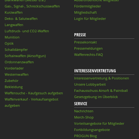
Gas-, Signal-, Schreckschusswaffen
Fördermitglieder
Kurzwaffen
Mitgliedschaft
Deko- & Salutwaffen
Login für Mitglieder
Langwaffen
Luftdruck- und CO2-Waffen
PRESSE
Munition
Pressekontakt
Optik
Pressemeldungen
Schalldämpfer
Waffenrechts-FAQ
Softairwaffen (Airsoftgun)
Ordonnanzwaffen
Vorderlader
INTERESSENVERTRETUNG
Westernwaffen
Interessenvertretung & Positionen
Zubehör
Unsere Lobbyarbeit
Bekleidung
Fachausschuss Airsoft & Paintball
Waffensuche - Kaufgesuch aufgeben
Gesetzgebung im Überblick
Waffenverkauf - Verkaufsangebot
SERVICE
aufgeben
Nachrichten
Merch-Shop
Vorteilsangebote für Mitglieder
Fortbildungsangebote
PROGUN Blog