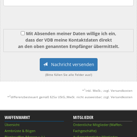
Mit Absenden meiner Daten willige ich ein,
dass der VDB meine Kontaktdaten direkt
an den oben genannten Empfänger übermittelt.
Nachricht versenden
(Bitte füllen Sie alle Felder aus!)
1
*
inkl. MwSt.; zzgl. Versandkosten
2
*
differenzbesteuert gemäß §25a UStG.;MwSt. nicht ausweisbar; zzgl. Versandkosten
WAFFENMARKT
MITGLIEDER
Übersicht
Ordentliche Mitglieder (Waffen-
Armbrüste & Bögen
Fachgeschäfte)
Blankwaffen (Messer u.ä.)
Außerordentliche Mitglieder