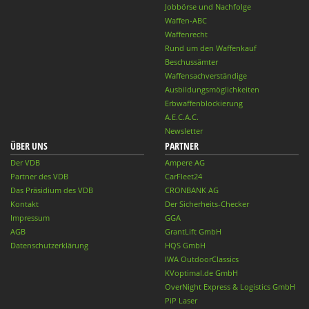
Jobbörse und Nachfolge
Waffen-ABC
Waffenrecht
Rund um den Waffenkauf
Beschussämter
Waffensachverständige
Ausbildungsmöglichkeiten
Erbwaffenblockierung
A.E.C.A.C.
Newsletter
ÜBER UNS
PARTNER
Der VDB
Ampere AG
Partner des VDB
CarFleet24
Das Präsidium des VDB
CRONBANK AG
Kontakt
Der Sicherheits-Checker
Impressum
GGA
AGB
GrantLift GmbH
Datenschutzerklärung
HQS GmbH
IWA OutdoorClassics
KVoptimal.de GmbH
OverNight Express & Logistics GmbH
PiP Laser