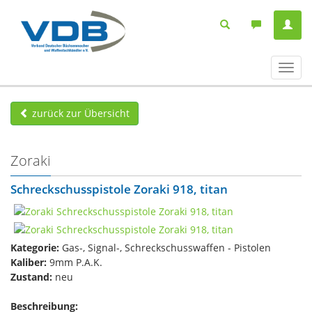
Navig
ein-/
zurück zur Übersicht
Zoraki
Schreckschusspistole Zoraki 918, titan
Kategorie:
Gas-, Signal-, Schreckschusswaffen - Pistolen
Kaliber:
9mm P.A.K.
Zustand:
neu
Beschreibung: